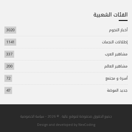
الفئات الشعبية
أخبار النجوم
3020
إطلالات النجمات
1141
مشاهير العرب
337
مشاهير العالم
200
أسرة و مجتمع
72
جديد الموضة
47
جميع الحقوق محفوضة لموقع عالية . © 2026 -
سياسة الخصوصية
Design and developed by
NexCoding