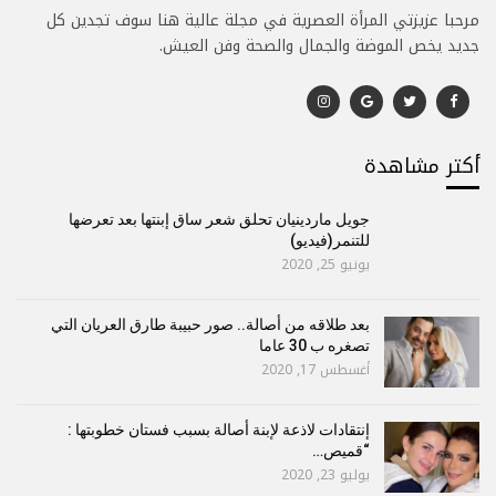
مرحبا عزيزتي المرأة العصرية في مجلة عالية هنا سوف تجدين كل
جديد يخص الموضة والجمال والصحة وفن العيش.
أكتر مشاهدة
جويل ماردينيان تحلق شعر ساق إبنتها بعد تعرضها
للتنمر(فيديو)
يونيو 25, 2020
بعد طلاقه من أصالة.. صور حبيبة طارق العريان التي
تصغره ب 30 عاما
أغسطس 17, 2020
إنتقادات لاذعة لإبنة أصالة بسبب فستان خطوبتها :
“قميص…
يوليو 23, 2020