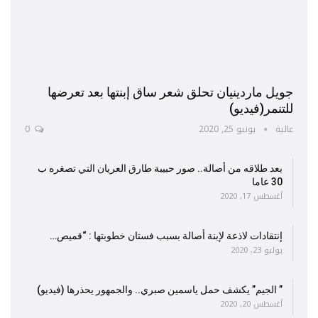
جويل ماردينيان تحلق شعر ساق إبنتها بعد تعرضها
للتنمر(فيديو)
عالية
يونيو 25, 2020
0
بعد طلاقه من أصالة.. صور حبيبة طارق العريان التي تصغره ب
30 عاما
أغسطس 17, 2020
إنتقادات لاذعة لإبنة أصالة بسبب فستان خطوبتها : “قميص…
يوليو 23, 2020
” الجيم” يكشف حمل ياسمين صبري.. والجمهور يحذرها (فيديو)
أغسطس 20, 2020