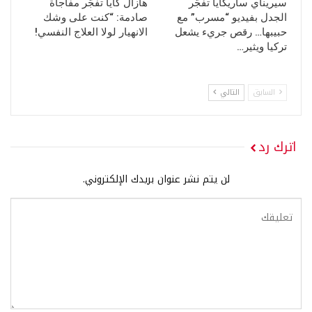
سيريناي ساريكايا تفجّر
هازال كايا تفجّر مفاجأة
الجدل بفيديو “مسرب” مع
صادمة: “كنت على وشك
حبيبها… رقص جريء يشعل
الانهيار لولا العلاج النفسي!
تركيا ويثير…
السابق
التالي
اترك رد
لن يتم نشر عنوان بريدك الإلكتروني.