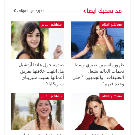
قد يعجبك ايضا
المزيد عن المؤلف
مشاهير العالم
مشاهير العالم
ظهور ياسمين صبري وسط
صدمة حول هاندا آرتشيل..
نجمات العالم يشعل
هل انتهت علاقتها بفريق
التعليقات.. والجمهور: “أحلى
أعمالها بسبب سيريناي
وحدة فيهم”
ساريكايا؟
مشاهير العالم
مشاهير العالم