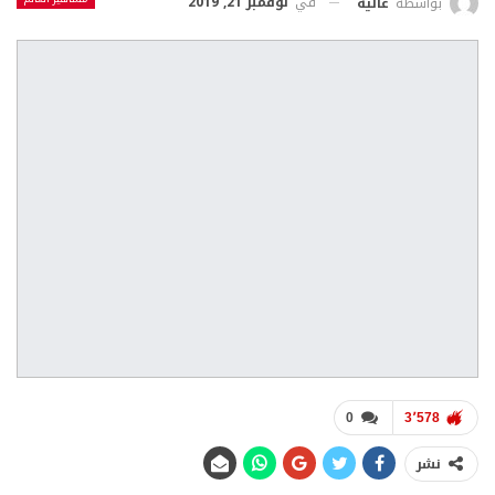
في
نوفمبر 21, 2019
بواسطة
عالية
0
3٬578
نشر