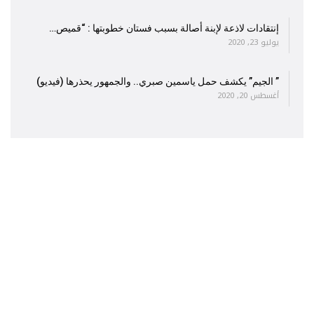
إنتقادات لاذعة لإبنة أصالة بسبب فستان خطوبتها : “قميص…
يوليو 23, 2020
” الجيم” يكشف حمل ياسمين صبري.. والجمهور يحذرها (فيديو)
أغسطس 20, 2020