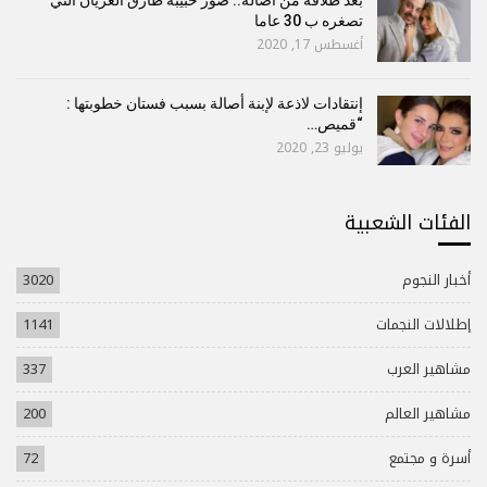
بعد طلاقه من أصالة.. صور حبيبة طارق العريان التي
تصغره ب 30 عاما
أغسطس 17, 2020
إنتقادات لاذعة لإبنة أصالة بسبب فستان خطوبتها :
“قميص…
يوليو 23, 2020
الفئات الشعبية
أخبار النجوم
3020
إطلالات النجمات
1141
مشاهير العرب
337
مشاهير العالم
200
أسرة و مجتمع
72