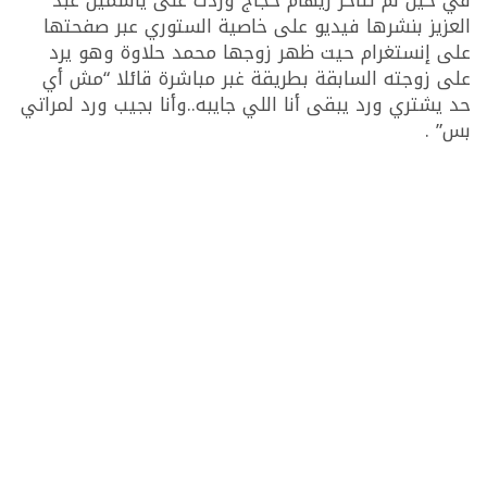
في حين لم تتأخر ريهام حجاج وردت على ياسمين عبد
العزيز بنشرها فيديو على خاصية الستوري عبر صفحتها
على إنستغرام حيت ظهر زوجها محمد حلاوة وهو يرد
على زوجته السابقة بطريقة غبر مباشرة قائلا “مش أي
حد يشتري ورد يبقى أنا اللي جايبه..وأنا بجيب ورد لمراتي
بس” .