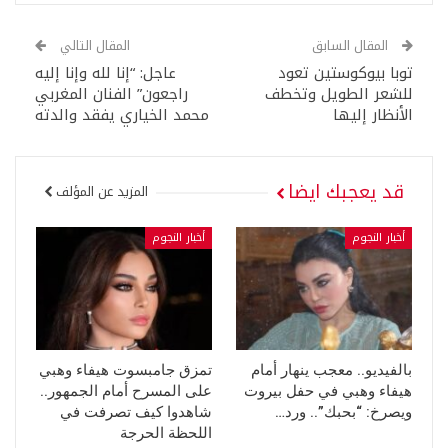
المقال السابق
المقال التالي
توبا بيوكوستين تعود
عاجل: “إنا لله وإنا إليه
للشعر الطويل وتخطف
راجعون” الفنان المغربي
الأنظار إليها
محمد الخياري يفقد والدته
قد يعجبك ايضا
المزيد عن المؤلف
أخبار النجوم
أخبار النجوم
بالفيديو.. معجب ينهار أمام
تمزق جامبسوت هيفاء وهبي
هيفاء وهبي في حفل بيروت
على المسرح أمام الجمهور..
ويصرخ: “بحبك”.. ورد…
شاهدوا كيف تصرفت في
اللحظة الحرجة