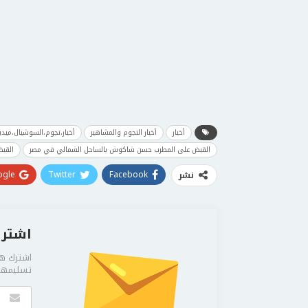
أخبار
أخبار النجوم والمشاهير
أخبار،نجوم،السوشيال،ميدي
القبض على المطرب حسن شاكوش بالساحل الشمالي في مصر
القب
gle+
Twitter
Facebook
نشر
اشترك
اشترك هن
تسليمها 