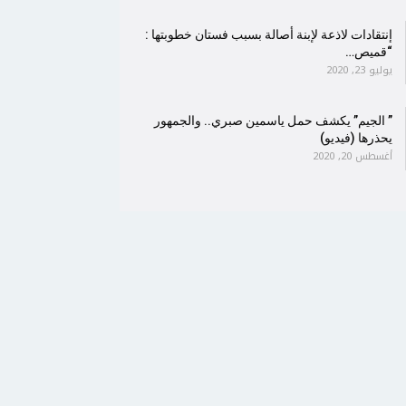
إنتقادات لاذعة لإبنة أصالة بسبب فستان خطوبتها :
“قميص…
يوليو 23, 2020
” الجيم” يكشف حمل ياسمين صبري.. والجمهور
يحذرها (فيديو)
أغسطس 20, 2020