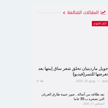
المقالات الشائعة
أخبار النجوم
ويل ماردينيان تحلق شعر ساق إبنتها بعد
عرضها للتنمر(فيديو)
الية
يونيو 25, 2020
0
بعد طلاقه من أصالة.. صور حبيبة طارق العريان
التي تصغره ب 30 عاما
أغسطس 17, 2020