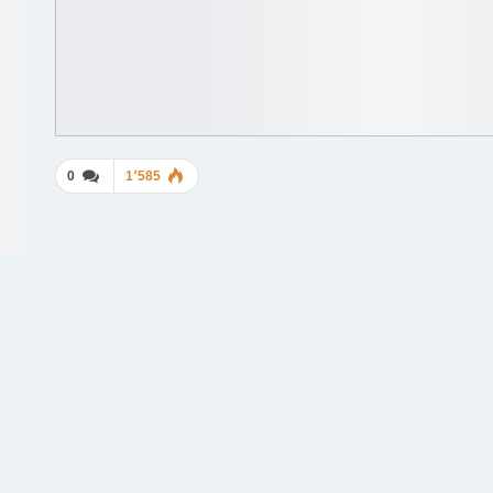
0
1٬585