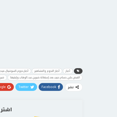
أخبار
أخبار النجوم والمشاهير
أخبار،نجوم،السوشيال،ميدي
القبض،على،حسام،حبيب،بعد،إستغاثة،شيرين،عبد،الوهاب،وإبنتيها
شيري
gle+
Twitter
Facebook
نشر
اشترك