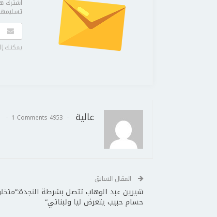
اشترك هن
تسليمها 
يمكنك إل
عالية
1 Comments
4953 Posts
المقال السابق
شيرين عبد الوهاب تتصل بشرطة النجدة:”متخ
حسام حبيب يتعرض ليا ولبناتي”