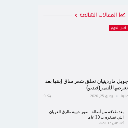
المقالات الشائعة
أخبار النجوم
ويل ماردينيان تحلق شعر ساق إبنتها بعد
عرضها للتنمر(فيديو)
الية
يونيو 25, 2020
0
بعد طلاقه من أصالة.. صور حبيبة طارق العريان
التي تصغره ب 30 عاما
أغسطس 17, 2020