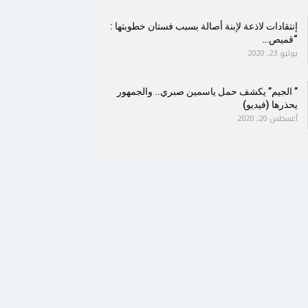
إنتقادات لاذعة لإبنة أصالة بسبب فستان خطوبتها :
“قميص…
يوليو 23, 2020
” الجيم” يكشف حمل ياسمين صبري.. والجمهور
يحذرها (فيديو)
أغسطس 20, 2020