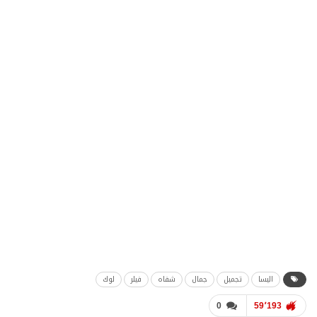
اليسا
تجميل
جمال
شفاه
فيلر
لوك
0
59٬193