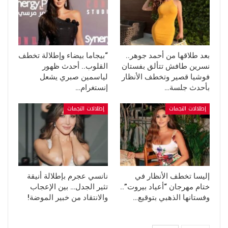
بعد طلاقها من أحمد جوهر..
“بيجاما بيضاء وإطلالة تخطف
نسرين طافش تتألق بفستان
القلوب.. أحدث ظهور
فوشيا قصير وتخطف الأنظار
لياسمين صبري يشعل
بأحدث جلسة…
إنستغرام…
إطلالات النجمات
إطلالات النجمات
إليسا تخطف الأنظار في
نانسي عجرم بإطلالة أنيقة
ختام مهرجان “أعياد بيروت”..
تثير الجدل… بين الإعجاب
وفستانها الذهبي بتوقيع…
والانتقاد من خبير الموضة!