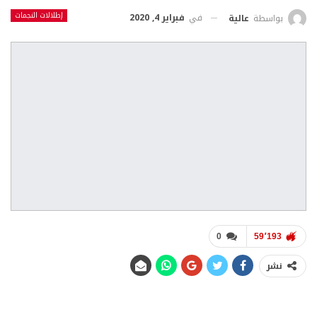
إطلالات النجمات
في
فبراير 4, 2020
بواسطة
عالية
0
59٬193
نشر