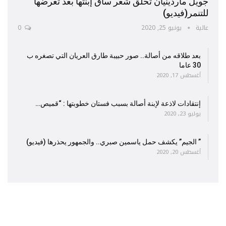
جويل ماردينيان تحلق شعر ساق إبنتها بعد تعرضها
للتنمر(فيديو)
عالية
يونيو 25, 2020
0
بعد طلاقه من أصالة.. صور حبيبة طارق العريان التي تصغره ب
30 عاما
أغسطس 17, 2020
إنتقادات لاذعة لإبنة أصالة بسبب فستان خطوبتها : “قميص…
يوليو 23, 2020
” الجيم” يكشف حمل ياسمين صبري.. والجمهور يحذرها (فيديو)
أغسطس 20, 2020