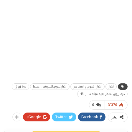
أخبار
أخبار النجوم والمشاهير
أخبار،نجوم،السوشيال،ميديا
درة زروق
درة زروق تحتفل بعيد ميلادها ال 43
0
3٬370
Google+
Twitter
Facebook
نشر