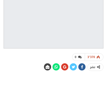
0
3٬370
نشر