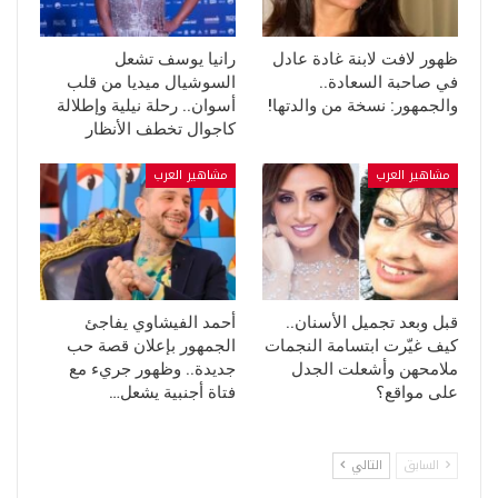
ظهور لافت لابنة غادة عادل
رانيا يوسف تشعل
في صاحبة السعادة..
السوشيال ميديا من قلب
والجمهور: نسخة من والدتها!
أسوان.. رحلة نيلية وإطلالة
كاجوال تخطف الأنظار
مشاهير العرب
مشاهير العرب
قبل وبعد تجميل الأسنان..
أحمد الفيشاوي يفاجئ
كيف غيّرت ابتسامة النجمات
الجمهور بإعلان قصة حب
ملامحهن وأشعلت الجدل
جديدة.. وظهور جريء مع
على مواقع؟
فتاة أجنبية يشعل…
السابق
التالي