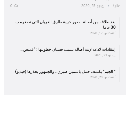
عالية
يونيو 25, 2020
0
بعد طلاقه من أصالة.. صور حبيبة طارق العريان التي تصغره ب
30 عاما
أغسطس 17, 2020
إنتقادات لاذعة لإبنة أصالة بسبب فستان خطوبتها : “قميص…
يوليو 23, 2020
” الجيم” يكشف حمل ياسمين صبري.. والجمهور يحذرها (فيديو)
أغسطس 20, 2020