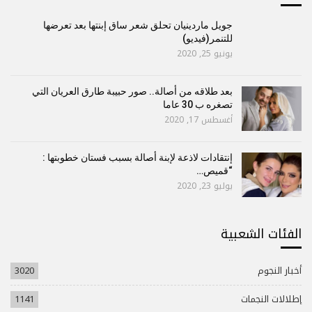
جويل ماردينيان تحلق شعر ساق إبنتها بعد تعرضها
للتنمر(فيديو)
يونيو 25, 2020
بعد طلاقه من أصالة.. صور حبيبة طارق العريان التي
تصغره ب 30 عاما
أغسطس 17, 2020
إنتقادات لاذعة لإبنة أصالة بسبب فستان خطوبتها :
“قميص…
يوليو 23, 2020
الفئات الشعبية
أخبار النجوم
3020
إطلالات النجمات
1141