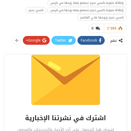
بإطلالة شتوية،نانسي عجرم تستمتع رفقة زوجها في باريس
بإطلالة،شتوية،نانسي،عجرم،تستمتع،رفقة،زوجها،في،باريس
نانسي عجرم
نانسي عجرم وزوجها فادي الهاشم
0
1٬394
Google+
Twitter
Facebook
نشر
اشترك في نشرتنا الإخبارية
اشترك هنا للحصول على آخر الأخبار والتحديثات والعروض