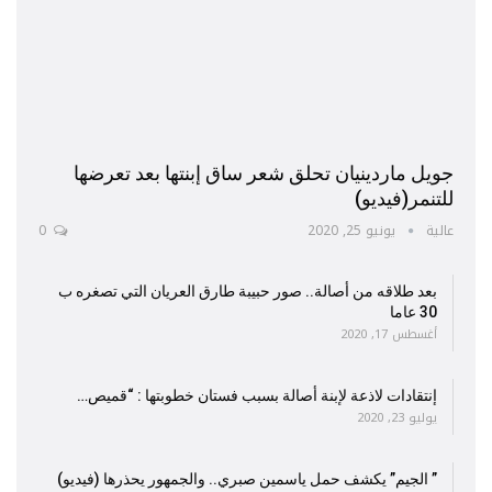
جويل ماردينيان تحلق شعر ساق إبنتها بعد تعرضها
للتنمر(فيديو)
عالية
يونيو 25, 2020
0
بعد طلاقه من أصالة.. صور حبيبة طارق العريان التي تصغره ب
30 عاما
أغسطس 17, 2020
إنتقادات لاذعة لإبنة أصالة بسبب فستان خطوبتها : “قميص…
يوليو 23, 2020
” الجيم” يكشف حمل ياسمين صبري.. والجمهور يحذرها (فيديو)