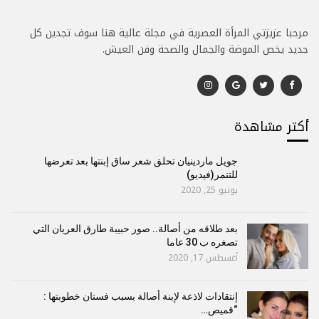
مرحبا عزيزتي المرأة العصرية في مجلة عالية هنا سوف تجدين كل
جديد يخص الموضة والجمال والصحة وفن العيش.
أكتر مشاهدة
جويل ماردينيان تحلق شعر ساق إبنتها بعد تعرضها
للتنمر(فيديو)
يونيو 25, 2020
بعد طلاقه من أصالة.. صور حبيبة طارق العريان التي
تصغره ب 30 عاما
أغسطس 17, 2020
إنتقادات لاذعة لإبنة أصالة بسبب فستان خطوبتها :
“قميص…