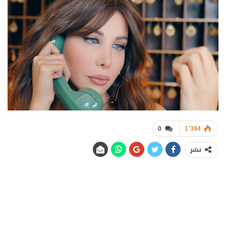
0
1٬394
نشر