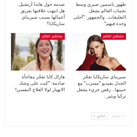
ظهور ياسمين صبري وسط
صدمة حول هاندا آرتشيل..
نجمات العالم يشعل
هل انتهت علاقتها بفريق
التعليقات.. والجمهور: “أحلى
أعمالها بسبب سيريناي
وحدة فيهم”
ساريكايا؟
مشاهير العالم
مشاهير العالم
سيريناي ساريكايا تفجّر
هازال كايا تفجّر مفاجأة
الجدل بفيديو “مسرب” مع
صادمة: “كنت على وشك
حبيبها… رقص جريء يشعل
الانهيار لولا العلاج النفسي!
تركيا ويثير…
السابق
التالي