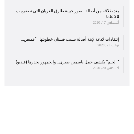
بعد طلاقه من أصالة.. صور حبيبة طارق العريان التي تصغره ب
30 عاما
أغسطس 17, 2020
إنتقادات لاذعة لإبنة أصالة بسبب فستان خطوبتها : “قميص…
يوليو 23, 2020
” الجيم” يكشف حمل ياسمين صبري.. والجمهور يحذرها (فيديو)
أغسطس 20, 2020