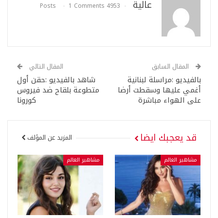
عالية
1 Comments
4953 Posts
المقال السابق
المقال التالي
بالفيديو :مراسلة لبنانية
شاهد بالفيديو :حقن أول
أغمي عليها وسقطت أرضا
متطوعة بلقاح ضد فيروس
على الهواء مباشرة
كورونا
قد يعجبك ايضا
المزيد عن المؤلف
مشاهير العالم
مشاهير العالم