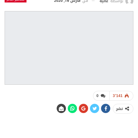
في
مارس 16, 2020
بواسطة
عالية
0
3٬141
نشر