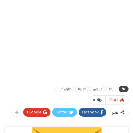
تركيا
فيروس
كورونا
هازال كايا
0
3٬141
Google+
Twitter
Facebook
نشر