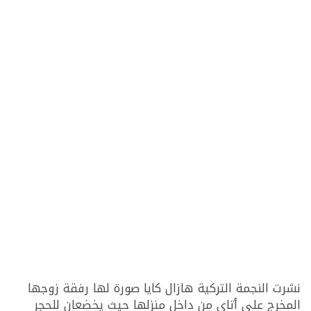
نشرت النجمة التركية هازال كايا صورة لها رفقة زوجها
المخرج علي أتاي من داخل منزلها حيث يخضعان للحجر