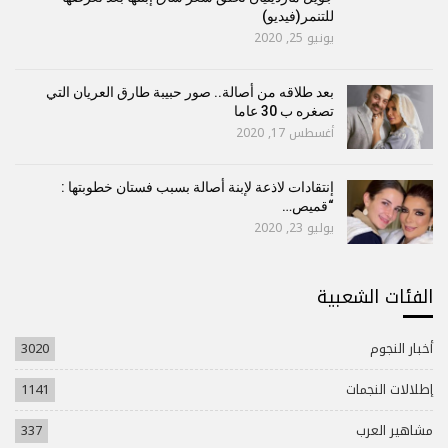
للتنمر(فيديو)
يونيو 25, 2020
بعد طلاقه من أصالة.. صور حبيبة طارق العريان التي
تصغره ب 30 عاما
أغسطس 17, 2020
إنتقادات لاذعة لإبنة أصالة بسبب فستان خطوبتها :
“قميص…
يوليو 23, 2020
الفئات الشعبية
أخبار النجوم
3020
إطلالات النجمات
1141
مشاهير العرب
337