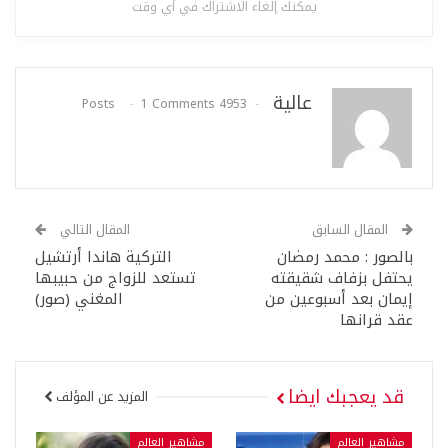
يمكنك إلغاء الاشتراك في أي وقت
عالية
1 Comments
4953 Posts
المقال السابق
المقال التالي
بالصور : محمد رمضان
التركية هاندا أرتشيل
يحتفل بزفاف شقيقته
تستعد للزواج من حبيبها
إيمان بعد أسبوعين من
المغني (صور)
عقد قرانها
قد يعجبك ايضا
المزيد عن المؤلف
مشاهير العالم
مشاهير العالم