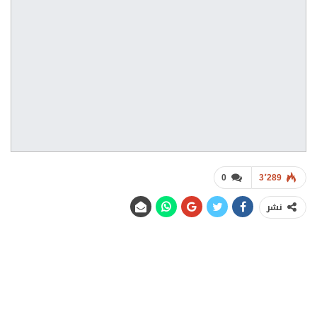
0
3٬289
نشر