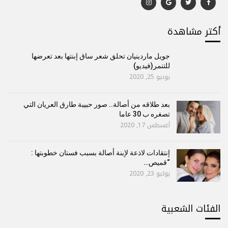
أكتر مشاهدة
جويل ماردينيان تحلق شعر ساق إبنتها بعد تعرضها
للتنمر(فيديو)
يونيو 25, 2020
بعد طلاقه من أصالة.. صور حبيبة طارق العريان التي
تصغره ب 30 عاما
أغسطس 17, 2020
إنتقادات لاذعة لإبنة أصالة بسبب فستان خطوبتها :
“قميص…
يوليو 23, 2020
الفئات الشعبية