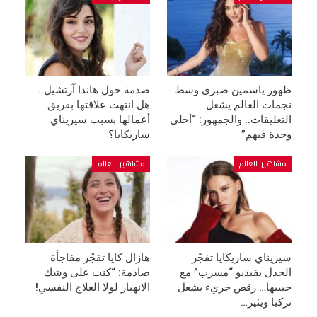
ظهور ياسمين صبري وسط
صدمة حول هاندا آرتشيل..
نجمات العالم يشعل
هل انتهت علاقتها بفريق
التعليقات.. والجمهور: “أحلى
أعمالها بسبب سيريناي
وحدة فيهم”
ساريكايا؟
مشاهير العالم
مشاهير العالم
سيريناي ساريكايا تفجّر
هازال كايا تفجّر مفاجأة
الجدل بفيديو “مسرب” مع
صادمة: “كنت على وشك
حبيبها… رقص جريء يشعل
الانهيار لولا العلاج النفسي!
تركيا ويثير…