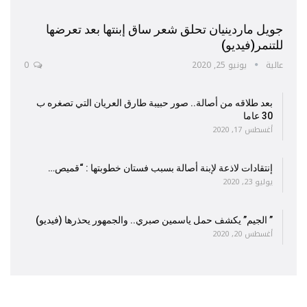
جويل ماردينيان تحلق شعر ساق إبنتها بعد تعرضها
للتنمر(فيديو)
عالية
يونيو 25, 2020
0
بعد طلاقه من أصالة.. صور حبيبة طارق العريان التي تصغره ب
30 عاما
أغسطس 17, 2020
إنتقادات لاذعة لإبنة أصالة بسبب فستان خطوبتها : “قميص…
يوليو 23, 2020
” الجيم” يكشف حمل ياسمين صبري.. والجمهور يحذرها (فيديو)
أغسطس 20, 2020