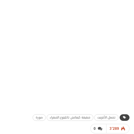
تشعل،الأنترنيت
شقيقة كيفانش تاتليتوغ،الشقراء
صورة
0
3٬289