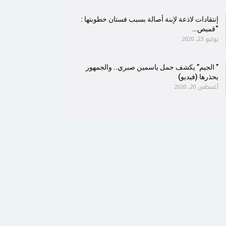
إنتقادات لاذعة لإبنة أصالة بسبب فستان خطوبتها :
“قميص…
يوليو 23, 2020
” الجيم” يكشف حمل ياسمين صبري.. والجمهور
يحذرها (فيديو)
أغسطس 20, 2020