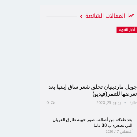
المقالات الشائعة
أخبار النجوم
ويل ماردينيان تحلق شعر ساق إبنتها بعد
عرضها للتنمر(فيديو)
الية
يونيو 25, 2020
0
بعد طلاقه من أصالة.. صور حبيبة طارق العريان
التي تصغره ب 30 عاما
أغسطس 17, 2020