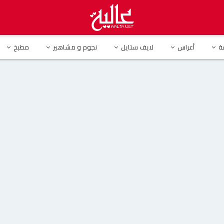
ينيان تشعل مواقع التواصل بفستان أسود جذاب في الموسم الثاني من ” بيوتي ماتش”
ة
أعراس
لايف ستايل
نجوم و مشاهير
مطبخ