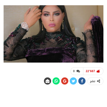
0
22٬687
نشر