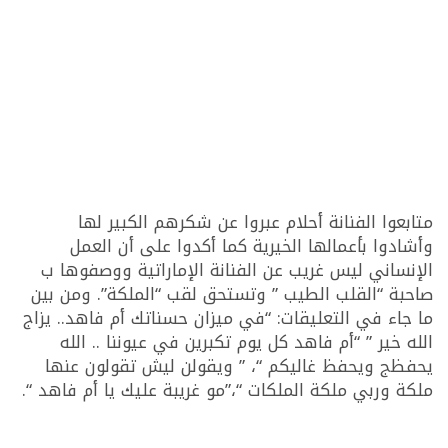
متابعوا الفنانة أحلام عبروا عن شكرهم الكبير لها
وأشادوا بأعمالها الخيرية كما أكدوا على أن العمل
الإنساني ليس غريب عن الفنانة الإماراتية ووصفوها ب
صاحبة “القلب الطيب ” وتستحق لقب “الملكة”. ومن بين
ما جاء في التعليقات: “في ميزان حسناتك أم فاهد.. يزاج
الله خير ” “أم فاهد كل يوم تكبرين في عيوننا .. الله
يحفظج ويحفظ غاليكم “، ” ويقولن ليش تقولون عنها
ملكة وربي ملكة الملكات “،”مو غريبة عليك يا أم فاهد “.