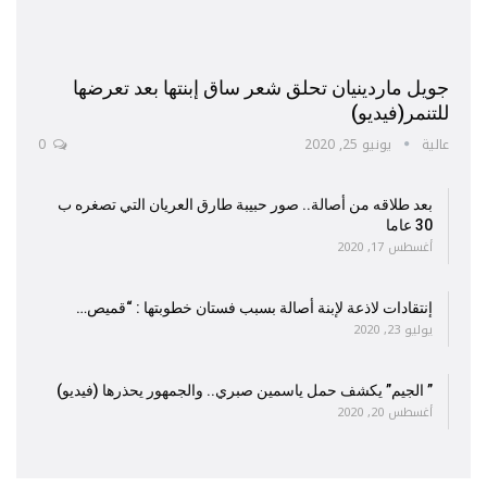
جويل ماردينيان تحلق شعر ساق إبنتها بعد تعرضها
للتنمر(فيديو)
عالية
يونيو 25, 2020
0
بعد طلاقه من أصالة.. صور حبيبة طارق العريان التي تصغره ب
30 عاما
أغسطس 17, 2020
إنتقادات لاذعة لإبنة أصالة بسبب فستان خطوبتها : “قميص…
يوليو 23, 2020
” الجيم” يكشف حمل ياسمين صبري.. والجمهور يحذرها (فيديو)
أغسطس 20, 2020