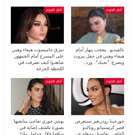
أخبار النجوم
أخبار النجوم
بالفيديو.. معجب ينهار أمام
تمزق جامبسوت هيفاء وهبي
هيفاء وهبي في حفل بيروت
على المسرح أمام الجمهور..
ويصرخ: “بحبك”.. ورد…
شاهدوا كيف تصرفت في
اللحظة الحرجة
أخبار النجوم
أخبار النجوم
جورجينا رودريغيز تستعرض
يومي خوري تفاجئ متابعيها
قصر كريستيانو رونالدو
بصورة تكشف إصابة في
الفاخر.. تفاصيل مذهلة عن
ساقها خلال حملها.. ماذا