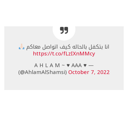
انا بتكفل بالحاله كيف اتواصل معاكم
https://t.co/fLzIXnMMcy
— A H L A M ~ ♥️ AAA ♥️
(@AhlamAlShamsi)
October 7, 2022