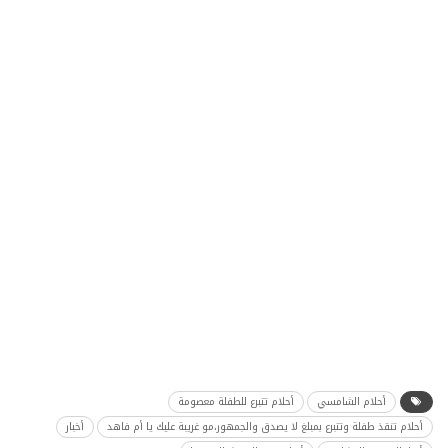
أحلام الشامسي
أحلام تتبرع للطفلة معصومة
أحلام تنقذ طفلة وتتبرع بمبلغ لا يصدق والجمهور،مو غريبة عليك يا أم فاهد
أخبار