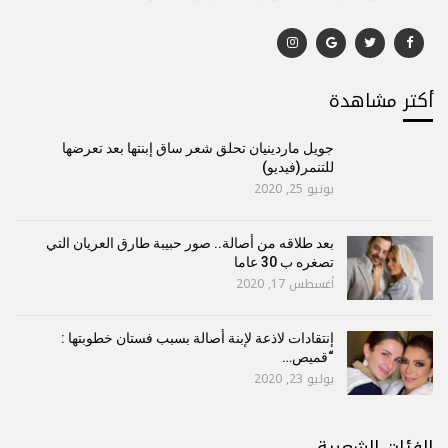
أكتر مشاهدة
جويل ماردينيان تحلق شعر ساق إبنتها بعد تعرضها
للتنمر(فيديو)
يونيو 25, 2020
بعد طلاقه من أصالة.. صور حبيبة طارق العريان التي
تصغره ب 30 عاما
أغسطس 17, 2020
إنتقادات لاذعة لإبنة أصالة بسبب فستان خطوبتها :
“قميص…
يوليو 23, 2020