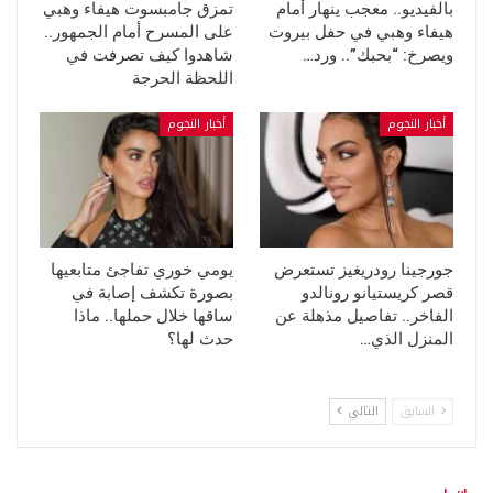
بالفيديو.. معجب ينهار أمام
تمزق جامبسوت هيفاء وهبي
هيفاء وهبي في حفل بيروت
على المسرح أمام الجمهور..
ويصرخ: “بحبك”.. ورد…
شاهدوا كيف تصرفت في
اللحظة الحرجة
أخبار النجوم
أخبار النجوم
جورجينا رودريغيز تستعرض
يومي خوري تفاجئ متابعيها
قصر كريستيانو رونالدو
بصورة تكشف إصابة في
الفاخر.. تفاصيل مذهلة عن
ساقها خلال حملها.. ماذا
المنزل الذي…
حدث لها؟
السابق
التالي