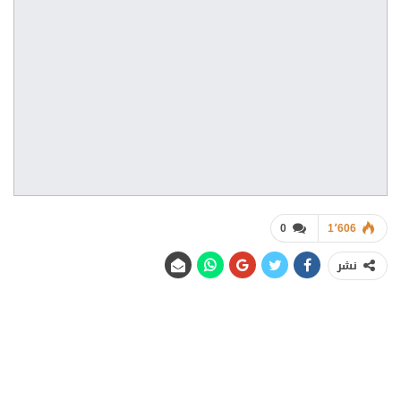
0
1٬606
نشر