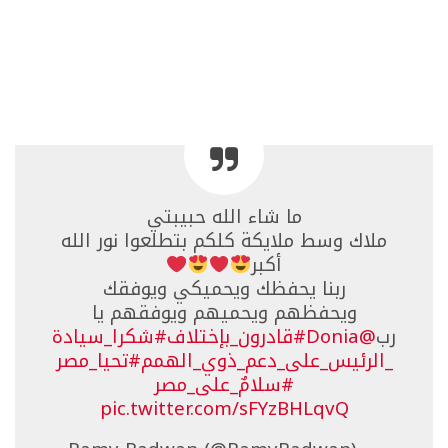
ما شاء الله حبيبتي
ملاك وسط ملايكة كلكم بتطلعوا نور الله
أكبر
ربنا يحفظك ويحميكي ويوفقك
ويحفظهم ويحميهم ويوفقهم يا
رب
@Donia
#قادرون_بإختلاف
#شكرا_سيادة
_الرئيس_على_دعم_ذوي_الهمم
#تحيا_مصر
#سلامٌ_على_مصر
pic.twitter.com/sFYzBHLqvQ