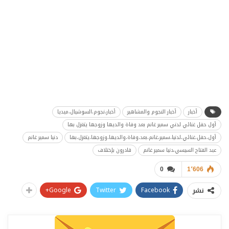
أخبار
أخبار النجوم والمشاهير
أخبار،نجوم،السوشيال،ميديا
أول حفل غنائي لدني سمير غانم بعد وفاة والديها وزوجها يتغزل بها
أول،حفل،غنائي،لدنيا،سمير،غانم،بعد،وفاة،والديها،وزوجها،يتغزل،بها
دنيا سمير غانم
عبد الفتاح السيسي،دنيا سمير غانم
قادرون بإختلاف
0
1٬606
Google+
Twitter
Facebook
نشر