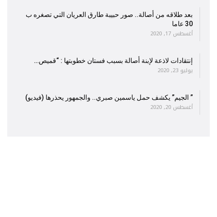
بعد طلاقه من أصالة.. صور حبيبة طارق العريان التي تصغره ب
30 عاما
أغسطس 17, 2020
إنتقادات لاذعة لإبنة أصالة بسبب فستان خطوبتها : “قميص…
يوليو 23, 2020
” الجيم” يكشف حمل ياسمين صبري.. والجمهور يحذرها (فيديو)
أغسطس 20, 2020