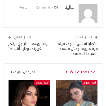
عالية
1 Comments
4953 Posts
المقال السابق
المقال التالي
إنتصار: نفسي أشوف فيلم
رانيا يوسف: “الراجل بيفكر
فيه مايوه.. ومش فاهمة
بغريزته.. وعليا أقساط”
السينما النظيفة
قد يعجبك ايضا
المزيد عن المؤلف
أخبار النجوم
أخبار النجوم