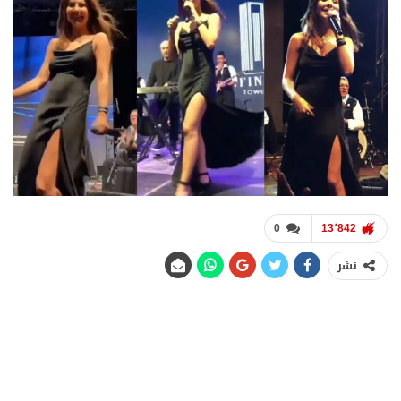
0
13٬842
نشر