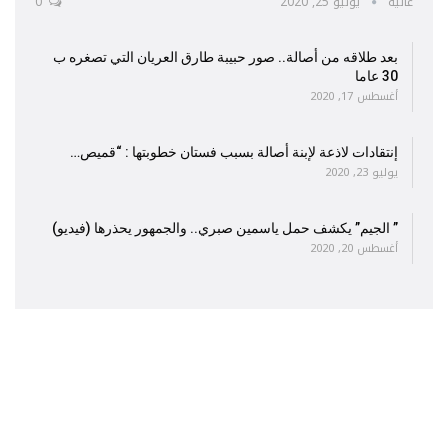
عالية
يونيو 25, 2020
0
بعد طلاقه من أصالة.. صور حبيبة طارق العريان التي تصغره ب
30 عاما
أغسطس 17, 2020
إنتقادات لاذعة لإبنة أصالة بسبب فستان خطوبتها : “قميص…
يوليو 23, 2020
” الجيم” يكشف حمل ياسمين صبري.. والجمهور يحذرها (فيديو)
أغسطس 20, 2020