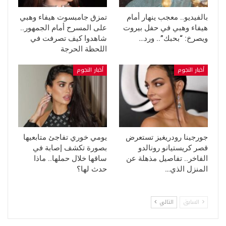
بالفيديو.. معجب ينهار أمام
تمزق جامبسوت هيفاء وهبي
هيفاء وهبي في حفل بيروت
على المسرح أمام الجمهور..
ويصرخ: “بحبك”.. ورد…
شاهدوا كيف تصرفت في
اللحظة الحرجة
أخبار النجوم
أخبار النجوم
جورجينا رودريغيز تستعرض
يومي خوري تفاجئ متابعيها
قصر كريستيانو رونالدو
بصورة تكشف إصابة في
الفاخر.. تفاصيل مذهلة عن
ساقها خلال حملها.. ماذا
المنزل الذي…
حدث لها؟
السابق
التالي