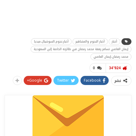
أخبار
أخبار النجوم والمشاهير
أخبار،نجوم،السوشيال،ميديا
إيمان العاصي تسافر رفقة محمد رمضان في طائرته الخاصة إلى السعودية
محمد رمضان،إيمان العاصي
0
34٬924
Google+
Twitter
Facebook
نشر