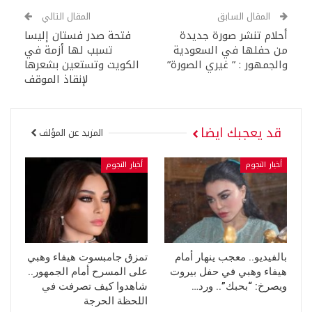
المقال السابق
المقال التالي
أحلام تنشر صورة جديدة
فتحة صدر فستان إليسا
من حفلها في السعودية
تسبب لها أزمة في
والجمهور : ” غيري الصورة”
الكويت وتستعين بشعرها
لإنقاذ الموقف
قد يعجبك ايضا
المزيد عن المؤلف
أخبار النجوم
أخبار النجوم
بالفيديو.. معجب ينهار أمام
تمزق جامبسوت هيفاء وهبي
هيفاء وهبي في حفل بيروت
على المسرح أمام الجمهور..
ويصرخ: “بحبك”.. ورد…
شاهدوا كيف تصرفت في
اللحظة الحرجة