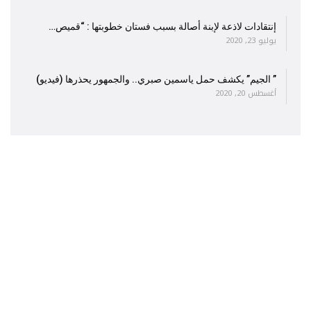
إنتقادات لاذعة لإبنة أصالة بسبب فستان خطوبتها : “قميص…
يوليو 23, 2020
” الجيم” يكشف حمل ياسمين صبري.. والجمهور يحذرها (فيديو)
أغسطس 20, 2020