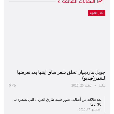
المقالات الشائعة
أخبار النجوم
جويل ماردينيان تحلق شعر ساق إبنتها بعد تعرضها
للتنمر(فيديو)
عالية
يونيو 25, 2020
0
بعد طلاقه من أصالة.. صور حبيبة طارق العريان التي تصغره ب
30 عاما
أغسطس 17, 2020