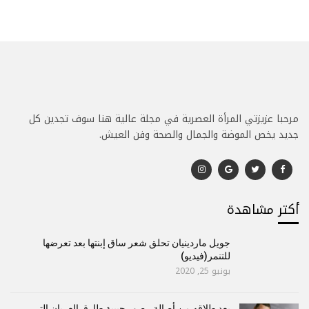
مرحبا عزيزتي المرأة العصرية في مجلة عالية هنا سوف تجدين كل
جديد يخص الموضة والجمال والصحة وفن العيش.
أكتر مشاهدة
جويل ماردينيان تحلق شعر ساق إبنتها بعد تعرضها
للتنمر(فيديو)
يونيو 25, 2020
بعد طلاقه من أصالة.. صور حبيبة طارق العريان التي