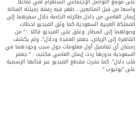
على موقع التواصل الإجتماعي أتستغرام لقي تفاعلا
واسعا من قبل المتابعين ، ظهر فيه رفقة زميلته الفنانة
إيمان العاصي من داخل طائرته الخاصة خلال سفرهما إلى
المملكة العربية السعودية كما وثق الفيديو لحظات
وصولهما إلى المطار. وعلق على الفيديو قائلا : ” من
القاهرة إلى الرياض، جعفر العمدة ودلال”، ولم يكشف
رمضان أي تفاصيل أول معلومات حول سبب وجودهما في
السعودية بدورها ردت إيمان العاصي فكتبت : ” جعفر
قلب دلال”. كما نشرت مقطع الفيديو عبر قناتها الرسمية
على “يوتيوب “.