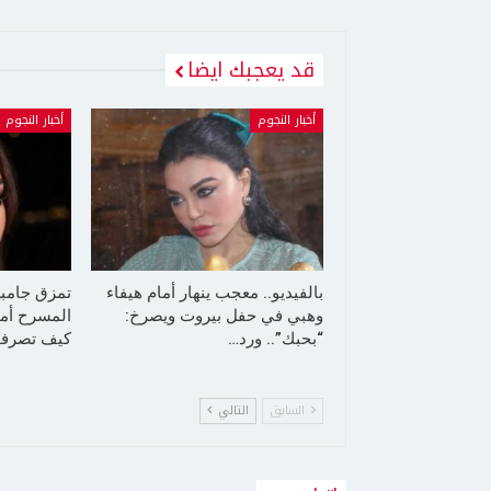
قد يعجبك ايضا
أخبار النجوم
أخبار النجوم
بالفيديو.. معجب ينهار أمام هيفاء
تمزق جامب
وهبي في حفل بيروت ويصرخ:
المسرح أما
“بحبك”.. ورد…
كيف تصرفت
السابق
التالي