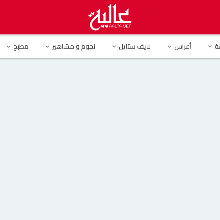
يف بوراك يقتحم حفل محمد رمضان بدراجة نارية غريبة ويشعل مواقع التواصل
ة
أعراس
لايف ستايل
نجوم و مشاهير
مطبخ