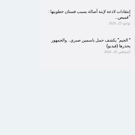
إنتقادات لاذعة لإبنة أصالة بسبب فستان خطوبتها :
“قميص…
يوليو 23, 2020
” الجيم” يكشف حمل ياسمين صبري.. والجمهور
يحذرها (فيديو)
أغسطس 20, 2020