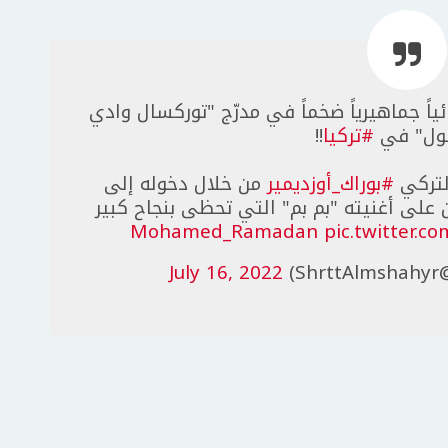
ئياً جماهيرياً ضخماً في مدرّج "توركسال وادي
ول" في
#تركيا
!!
لتركي
#بوراك_أوزديمير
من خلال دخوله إلى
ان على أغنيته "بم بم" التي تحظى بنجاح كبير
pic.twitter.
July 16, 2022
(@Shr