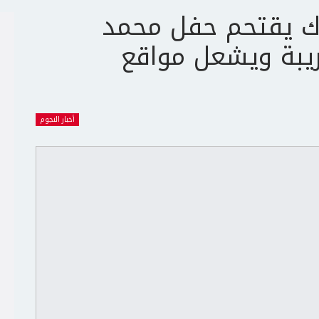
اك يقتحم حفل محمد
ريبة ويشعل مواقع
أخبار النجوم
ج
ت
ع