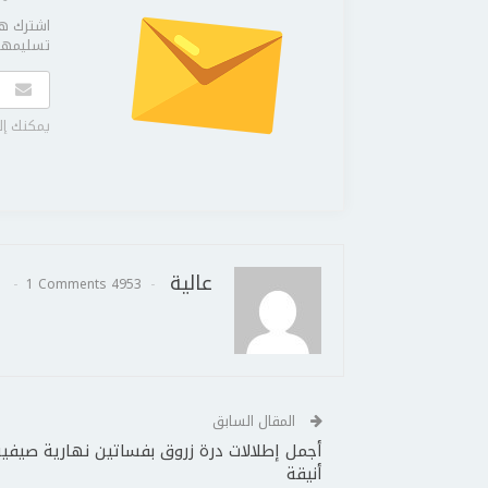
اشترك هن
تسليمها 
يمكنك إل
عالية
1 Comments
4953 Posts
المقال السابق
أجمل إطلالات درة زروق بفساتين نهارية صيفية
أنيقة