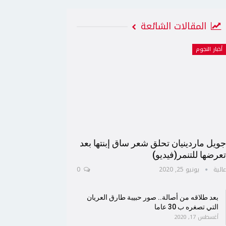
المقالات الشائعة
أخبار النجوم
ويل ماردينيان تحلق شعر ساق إبنتها بعد
عرضها للتنمر(فيديو)
الية
يونيو 25, 2020
0
بعد طلاقه من أصالة.. صور حبيبة طارق العريان
التي تصغره ب 30 عاما
أغسطس 17, 2020