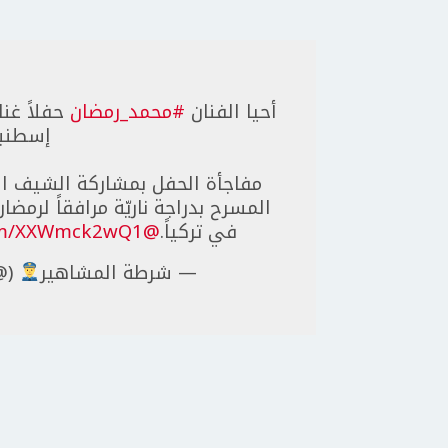
أحيا الفنان
#محمد_رمضان
حفلاً غنا
إسطنب
مفاجأة الحفل بمشاركة الشيف ا
المسرح بدراجة ناريّة مرافقاً لرمض
في تركياً.
@Mohamed_Ramadan
com/XXWmck2wQ1
— شرطة المشاهير
ttAlmshahyr)