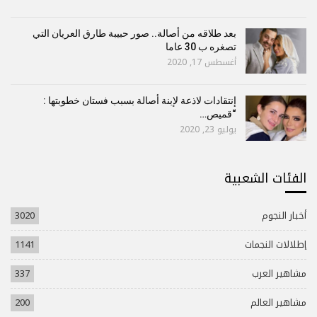
بعد طلاقه من أصالة.. صور حبيبة طارق العريان التي
تصغره ب 30 عاما
أغسطس 17, 2020
إنتقادات لاذعة لإبنة أصالة بسبب فستان خطوبتها :
“قميص…
يوليو 23, 2020
الفئات الشعبية
أخبار النجوم
3020
إطلالات النجمات
1141
مشاهير العرب
337
مشاهير العالم
200