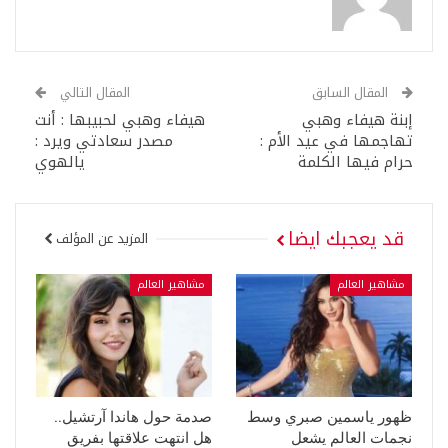
المقال السابق
المقال التالي
إبنة هيفاء وهبي
هيفاء وهبي لحبيبها : أنت
تهاجمها في عيد الأم :
مصدر سعادتي ويرد :
حرام فيها الكلمة
يالهوي
قد يعجبك ايضا
المزيد عن المؤلف
مشاهير العالم
مشاهير العالم
ظهور ياسمين صبري وسط
صدمة حول هاندا آرتشيل..
نجمات العالم يشعل
هل انتهت علاقتها بفريق