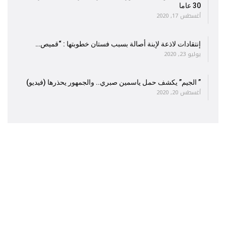
30 عاما
أغسطس 17, 2020
إنتقادات لاذعة لإبنة أصالة بسبب فستان خطوبتها : “قميص…
يوليو 23, 2020
” الجيم” يكشف حمل ياسمين صبري.. والجمهور يحذرها (فيديو)
أغسطس 20, 2020