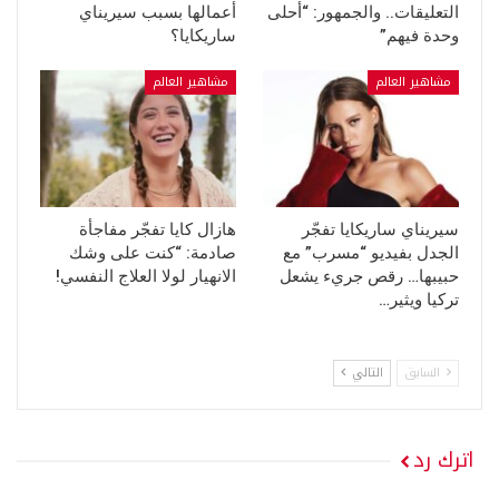
التعليقات.. والجمهور: “أحلى
أعمالها بسبب سيريناي
وحدة فيهم”
ساريكايا؟
مشاهير العالم
مشاهير العالم
سيريناي ساريكايا تفجّر
هازال كايا تفجّر مفاجأة
الجدل بفيديو “مسرب” مع
صادمة: “كنت على وشك
حبيبها… رقص جريء يشعل
الانهيار لولا العلاج النفسي!
تركيا ويثير…
السابق
التالي
اترك رد