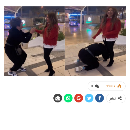
0
1٬807
نشر