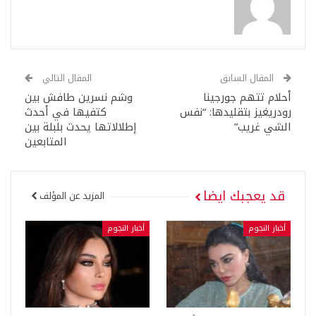
المقال السابق
المقال التالي
أحلام تتهم جورجينا
وشم نسرين طافش بين
رودريغيز بتقليدها: “نفس
كتفيها في أحدث
الشي غريب”
إطلالاتها يحدث بلبلة بين
المتابعين
قد يعجبك ايضا
المزيد عن المؤلف
أخبار النجوم
أخبار النجوم