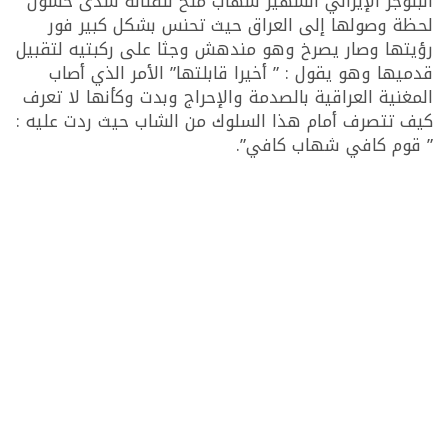
البلوجر الإيراني الشهير شهاب ملح للفنانة شذى حسون
لحظة وصولها إلى العراق حيث تحنس بشكل كبير فور
رؤيتها وصار يصرخ وهو مندهش وجثا على ركبتيه لتقبيل
قدميها وهو يقول : ” أخيرا قابلتها” الأمر الذي أصاب
المغنية العراقية بالصدمة والإحراج وبدت وكأنها لا تعرف
كيف تتصرف أمام هذا السلوك من الشاب حيث ردت عليه :
” قوم كافي شهاب كافي”.