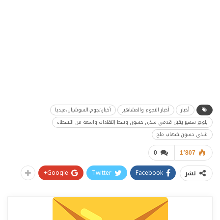
أخبار
أخبار النجوم والمشاهير
أخبار،نجوم،السوشيال،ميديا
بلوجر شهير يقبل قدمي شذى حسون وسط إنتقادات واسعة من النشطاء
شذى حسون،شهاب ملح
0
1٬807
Google+
Twitter
Facebook
نشر