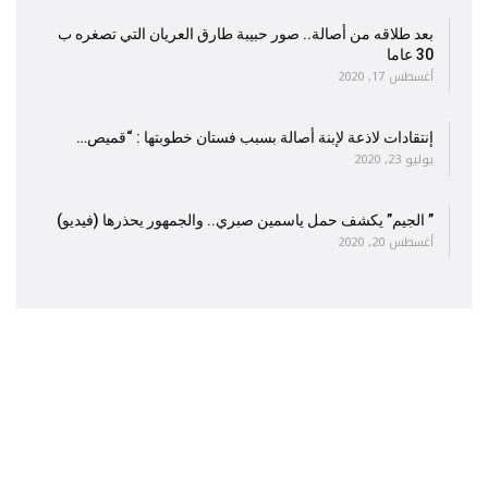
بعد طلاقه من أصالة.. صور حبيبة طارق العريان التي تصغره ب
30 عاما
أغسطس 17, 2020
إنتقادات لاذعة لإبنة أصالة بسبب فستان خطوبتها : “قميص…
يوليو 23, 2020
” الجيم” يكشف حمل ياسمين صبري.. والجمهور يحذرها (فيديو)
أغسطس 20, 2020