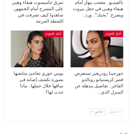
بالفيديو.. معجب ينهار أمام
تمزق جامبسوت هيفاء وهبي
هيفاء وهبي في حفل بيروت
على المسرح أمام الجمهور..
ويصرخ: “بحبك”.. ورد…
شاهدوا كيف تصرفت في
اللحظة الحرجة
أخبار النجوم
أخبار النجوم
جورجينا رودريغيز تستعرض
يومي خوري تفاجئ متابعيها
قصر كريستيانو رونالدو
بصورة تكشف إصابة في
الفاخر.. تفاصيل مذهلة عن
ساقها خلال حملها.. ماذا
المنزل الذي…
حدث لها؟
السابق
التالي