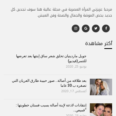
مرحبا عزيزتي المرأة العصرية في مجلة عالية هنا سوف تجدين كل
جديد يخص الموضة والجمال والصحة وفن العيش.
أكتر مشاهدة
جويل ماردينيان تحلق شعر ساق إبنتها بعد تعرضها
للتنمر(فيديو)
يونيو 25, 2020
بعد طلاقه من أصالة.. صور حبيبة طارق العريان التي
تصغره ب 30 عاما
أغسطس 17, 2020
إنتقادات لاذعة لإبنة أصالة بسبب فستان خطوبتها :
“قميص…
يوليو 23, 2020