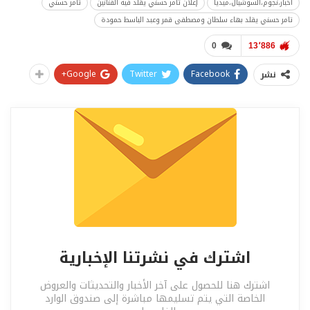
أخبار،نجوم،السوشيال،ميديا
إعلان تامر حسني يقلد فيه الفنانين
تامر حسني
تامر حسني يقلد بهاء سلطان ومصطفى قمر وعبد الباسط حمودة
0
13٬886
Google+
Twitter
Facebook
نشر
اشترك في نشرتنا الإخبارية
اشترك هنا للحصول على آخر الأخبار والتحديثات والعروض
الخاصة التي يتم تسليمها مباشرة إلى صندوق الوارد