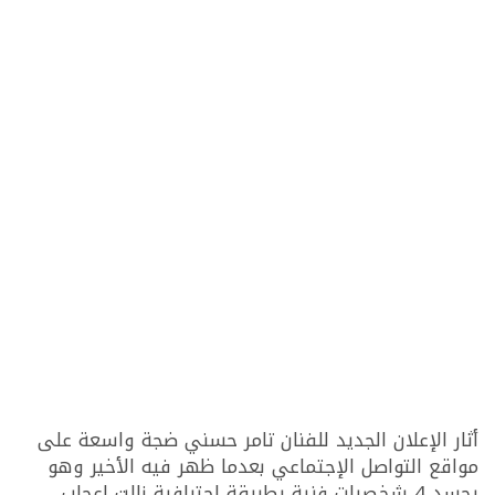
أثار الإعلان الجديد للفنان تامر حسني ضجة واسعة على
مواقع التواصل الإجتماعي بعدما ظهر فيه الأخير وهو
يجسد 4 شخصيات فنية بطريقة إحترافية نالت إعجاب