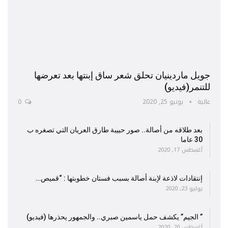
جويل ماردينيان تحلق شعر ساق إبنتها بعد تعرضها
للتنمر(فيديو)
عالية
يونيو 25, 2020
0
بعد طلاقه من أصالة.. صور حبيبة طارق العريان التي تصغره ب
30 عاما
أغسطس 17, 2020
إنتقادات لاذعة لإبنة أصالة بسبب فستان خطوبتها : “قميص…
يوليو 23, 2020
” الجيم” يكشف حمل ياسمين صبري.. والجمهور يحذرها (فيديو)
أغسطس 20, 2020