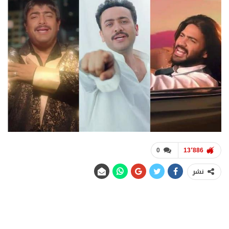
0
13٬886
نشر