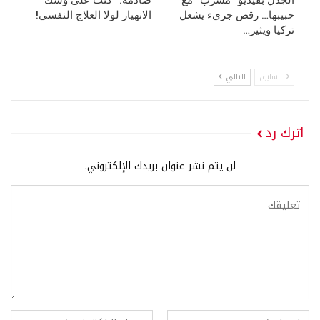
الجدل بفيديو “مسرب” مع
صادمة: “كنت على وشك
حبيبها… رقص جريء يشعل
الانهيار لولا العلاج النفسي!
تركيا ويثير…
السابق
التالي
اترك رد
لن يتم نشر عنوان بريدك الإلكتروني.