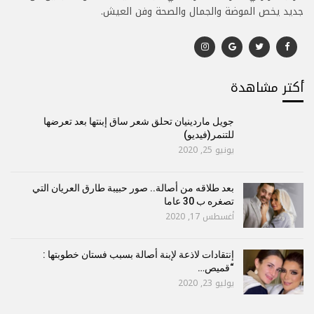
جديد يخص الموضة والجمال والصحة وفن العيش.
أكتر مشاهدة
جويل ماردينيان تحلق شعر ساق إبنتها بعد تعرضها
للتنمر(فيديو)
يونيو 25, 2020
بعد طلاقه من أصالة.. صور حبيبة طارق العريان التي
تصغره ب 30 عاما
أغسطس 17, 2020
إنتقادات لاذعة لإبنة أصالة بسبب فستان خطوبتها :
“قميص…
يوليو 23, 2020