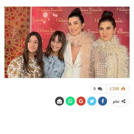
0
1٬229
نشر