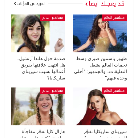
قد يعجبك ايضا
المزيد عن المؤلف
مشاهير العالم
مشاهير العالم
ظهور ياسمين صبري وسط
صدمة حول هاندا آرتشيل..
نجمات العالم يشعل
هل انتهت علاقتها بفريق
التعليقات.. والجمهور: “أحلى
أعمالها بسبب سيريناي
وحدة فيهم”
ساريكايا؟
مشاهير العالم
مشاهير العالم
سيريناي ساريكايا تفجّر
هازال كايا تفجّر مفاجأة