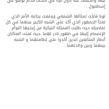
بيها والكشف عنه لأول مرة في متحف مدام توسو في
إسطنبول .
توبا قابلت تمثالها الشمعي ووقفت بجانبه الأمر الذي
فاجأ الجمهور الذي أكد على الشبه الكبير بينهما في كل
تفاصيله حيث طلبت الممثلة التركية من إبنتيها التوأم
الإنضمام إليها في ظهور نادر لهما .حيث لفتت الفتاتان
أنظار المتابعين ابذين أكدوا على لطافتهما و الشبه
بينهما وبين والدتهما .