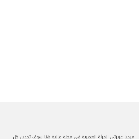
مرحبا عزيزتي المرأة العصرية في مجلة عالية هنا سوف تجدين كل