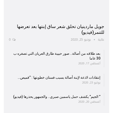
جويل ماردينيان تحلق شعر ساق إبنتها بعد تعرضها
للتنمر(فيديو)
عالية
يونيو 25, 2020
0
بعد طلاقه من أصالة.. صور حبيبة طارق العريان التي تصغره ب
30 عاما
أغسطس 17, 2020
إنتقادات لاذعة لإبنة أصالة بسبب فستان خطوبتها : “قميص…
يوليو 23, 2020
” الجيم” يكشف حمل ياسمين صبري.. والجمهور يحذرها (فيديو)
أغسطس 20, 2020