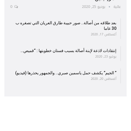
عالية
يونيو 25, 2020
0
بعد طلاقه من أصالة.. صور حبيبة طارق العريان التي تصغره ب
30 عاما
أغسطس 17, 2020
إنتقادات لاذعة لإبنة أصالة بسبب فستان خطوبتها : “قميص…
يوليو 23, 2020
” الجيم” يكشف حمل ياسمين صبري.. والجمهور يحذرها (فيديو)
أغسطس 20, 2020