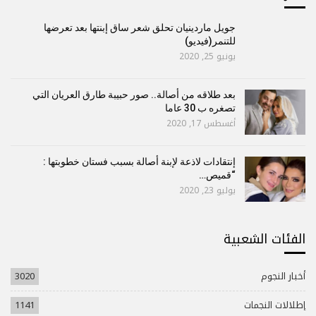
جويل ماردينيان تحلق شعر ساق إبنتها بعد تعرضها
للتنمر(فيديو)
يونيو 25, 2020
بعد طلاقه من أصالة.. صور حبيبة طارق العريان التي
تصغره ب 30 عاما
أغسطس 17, 2020
إنتقادات لاذعة لإبنة أصالة بسبب فستان خطوبتها :
“قميص…
يوليو 23, 2020
الفئات الشعبية
أخبار النجوم
3020
إطلالات النجمات
1141