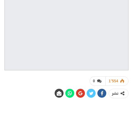
0
1٬554
نشر