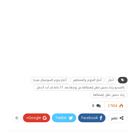
أخبار
أخبار النجوم والمشاهير
أخبار،نجوم،السوشيال،ميديا
بالفيديو،رجاء،حسين،تعلن،إنفصالها،عن زوجها،بعد 51 عاما،لم أعد أتحمل
رجاء حسين تعلن إنفصالها
0
1٬554
Google+
Twitter
Facebook
نشر