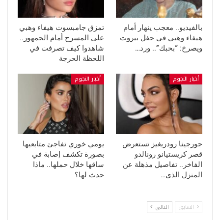
بالفيديو.. معجب ينهار أمام
تمزق جامبسوت هيفاء وهبي
هيفاء وهبي في حفل بيروت
على المسرح أمام الجمهور..
ويصرخ: “بحبك”.. ورد…
شاهدوا كيف تصرفت في
اللحظة الحرجة
أخبار النجوم
أخبار النجوم
جورجينا رودريغيز تستعرض
يومي خوري تفاجئ متابعيها
قصر كريستيانو رونالدو
بصورة تكشف إصابة في
الفاخر.. تفاصيل مذهلة عن
ساقها خلال حملها.. ماذا
المنزل الذي…
حدث لها؟
السابق
التالي