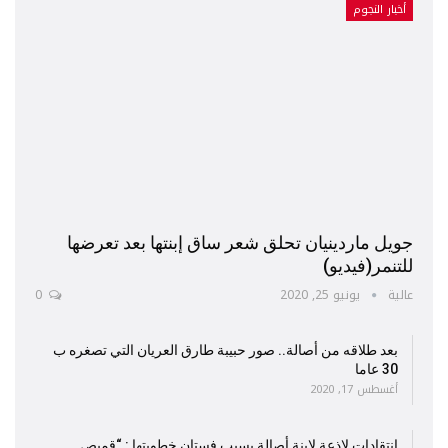
أخبار النجوم
جويل ماردينيان تحلق شعر ساق إبنتها بعد تعرضها
للتنمر(فيديو)
عالية
يونيو 25, 2020
0
بعد طلاقه من أصالة.. صور حبيبة طارق العريان التي تصغره ب
30 عاما
أغسطس 17, 2020
إنتقادات لاذعة لإبنة أصالة بسبب فستان خطوبتها : “قميص…