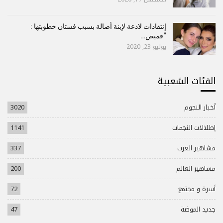
إنتقادات لاذعة لإبنة أصالة بسبب فستان خطوبتها :
“قميص…
يوليو 23, 2020
الفئات الشعبية
أخبار النجوم
3020
إطلالات النجمات
1141
مشاهير العرب
337
مشاهير العالم
200
أسرة و مجتمع
72
جديد الموضة
47