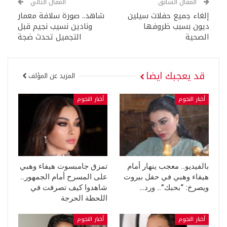
المقال السابق
المقال التالي
إلغاء جميع حفلات سيلين
شاهد.. صورة سلافة معمار
ديون بسبب ظروفها
ونادين نسيب نجيم قبل
الصحية
التجميل تحدث ضجة
قد يعجبك ايضا
المزيد عن المؤلف
أخبار النجوم
أخبار النجوم
بالفيديو.. معجب ينهار أمام
تمزق جامبسوت هيفاء وهبي
هيفاء وهبي في حفل بيروت
على المسرح أمام الجمهور..
ويصرخ: “بحبك”.. ورد…
شاهدوا كيف تصرفت في
اللحظة الحرجة
أخبار النجوم
أخبار النجوم