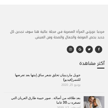
مرحبا عزيزتي المرأة العصرية في مجلة عالية هنا سوف تجدين كل
جديد يخص الموضة والجمال والصحة وفن العيش.
أكتر مشاهدة
جويل ماردينيان تحلق شعر ساق إبنتها بعد تعرضها
للتنمر(فيديو)
يونيو 25, 2020
بعد طلاقه من أصالة.. صور حبيبة طارق العريان التي
تصغره ب 30 عاما
أغسطس 17, 2020