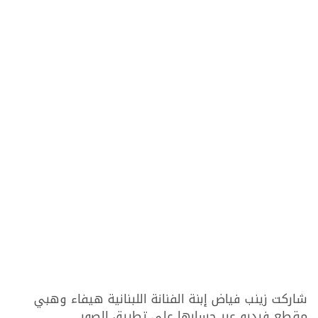
شاركت زينب فياض إبنة الفنانة اللبنانية هيفاء وهبي
مقطع فيديو عبر حسابها على تطبيق الصور