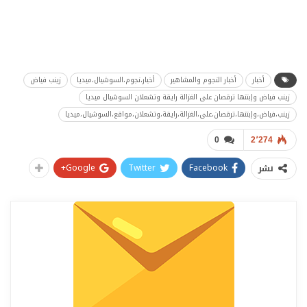
أخبار
أخبار النجوم والمشاهير
أخبار،نجوم،السوشيال،ميديا
زينب فياض
زينب فياض وإبنتها ترقصان على الغزالة رايقة وتشعلان السوشيال ميديا
زينب،فياض،وإبنتها،ترقصان،على،الغزالة،رايقة،وتشعلان،مواقع،السوشيال،ميديا
0
2٬274
Google+
Twitter
Facebook
نشر