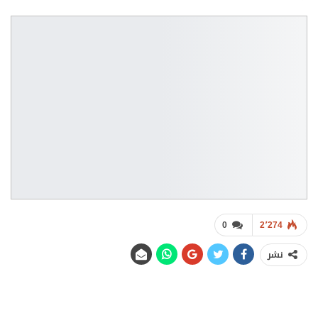
0
2٬274
نشر