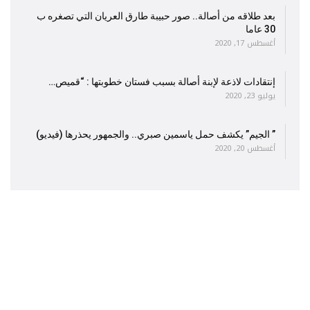
بعد طلاقه من أصالة.. صور حبيبة طارق العريان التي تصغره ب
30 عاما
أغسطس 17, 2020
إنتقادات لاذعة لإبنة أصالة بسبب فستان خطوبتها : “قميص…
يوليو 23, 2020
” الجيم” يكشف حمل ياسمين صبري.. والجمهور يحذرها (فيديو)
أغسطس 20, 2020