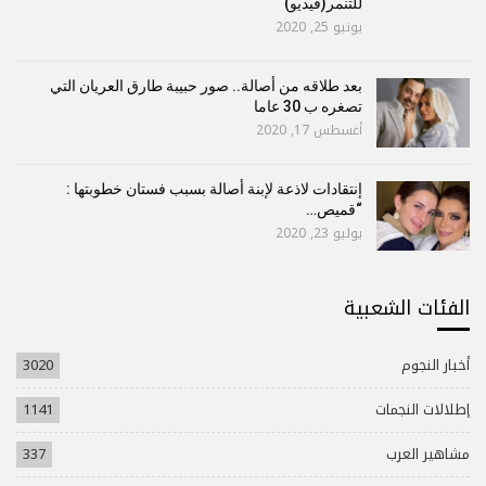
للتنمر(فيديو)
يونيو 25, 2020
بعد طلاقه من أصالة.. صور حبيبة طارق العريان التي
تصغره ب 30 عاما
أغسطس 17, 2020
إنتقادات لاذعة لإبنة أصالة بسبب فستان خطوبتها :
“قميص…
يوليو 23, 2020
الفئات الشعبية
أخبار النجوم
3020
إطلالات النجمات
1141
مشاهير العرب
337