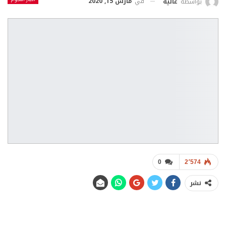
في
مارس 15, 2020
بواسطة
عالية
0
2٬574
نشر