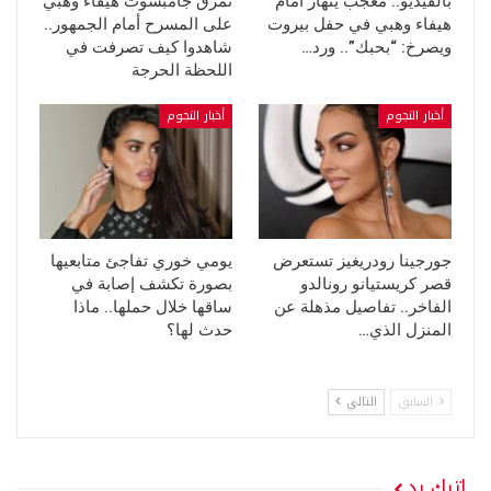
بالفيديو.. معجب ينهار أمام
تمزق جامبسوت هيفاء وهبي
هيفاء وهبي في حفل بيروت
على المسرح أمام الجمهور..
ويصرخ: “بحبك”.. ورد…
شاهدوا كيف تصرفت في
اللحظة الحرجة
أخبار النجوم
أخبار النجوم
جورجينا رودريغيز تستعرض
يومي خوري تفاجئ متابعيها
قصر كريستيانو رونالدو
بصورة تكشف إصابة في
الفاخر.. تفاصيل مذهلة عن
ساقها خلال حملها.. ماذا
المنزل الذي…
حدث لها؟
السابق
التالي
اترك رد