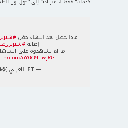
كدمات” فقط لا غير أدت إلى تحول لون الجلد 
ماذا حصل بعد انتهاء حفل
#شيرين
إصابة
#شيرين_عبد
ما لم تشاهدوه على الشاشات
itter.com/oY0O9hwjRG
— ET بالعربي (@ETbilArabi)