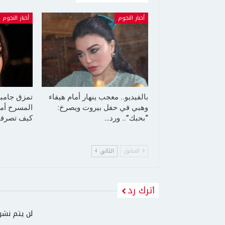
أخبار النجوم
أخبار النجوم
بالفيديو.. معجب ينهار أمام هيفاء
تمزق جامب
وهبي في حفل بيروت ويصرخ:
المسرح أما
“بحبك”.. ورد…
كيف تصرفت
السابق
التالي
اترك رد
لن يتم نشر 