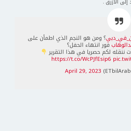
إلى الأزرق .
_في_دبي
؟ ومن هو النجم الذي اطمأن على
الوهاب
فور انتهاء الحفل؟
 ننقله لكم حصريا في هذا التقرير
https://t.co/WcPJfEsip6
pic.tw
April 29, 2023