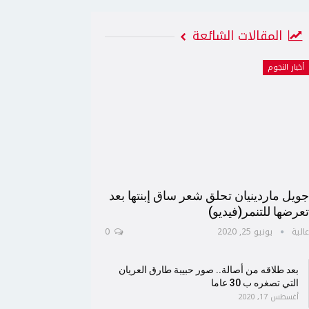
المقالات الشائعة
أخبار النجوم
ويل ماردينيان تحلق شعر ساق إبنتها بعد
عرضها للتنمر(فيديو)
الية
يونيو 25, 2020
0
بعد طلاقه من أصالة.. صور حبيبة طارق العريان
التي تصغره ب 30 عاما
أغسطس 17, 2020