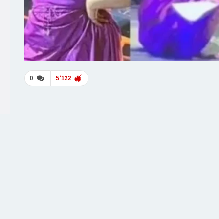
0
5٬122