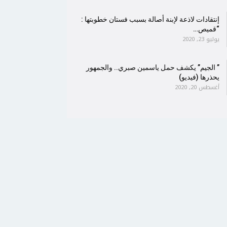
إنتقادات لاذعة لإبنة أصالة بسبب فستان خطوبتها :
“قميص…
يوليو 23, 2020
” الجيم” يكشف حمل ياسمين صبري.. والجمهور
يحذرها (فيديو)
أغسطس 20, 2020