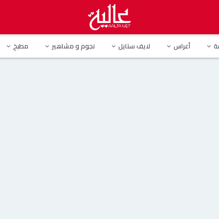
رين عبد الوهاب تدخل المستشفى بعد سقوطها على المسرح بحفلها في دبي
ة
أعراس
لايف ستايل
نجوم و مشاهير
مطبخ