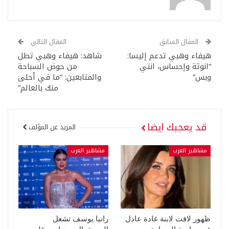
المقال السابق
المقال التالي
هيفاء وهبي تدعم إليسا:
شاهد: هيفاء وهبي تطل
“انوثة وإحساس، انتي
من حوض السباحة
وبس”
والمتابعين: “ما في أحلى
منك بالعالم”
قد يعجبك ايضا
المزيد عن المؤلف
مشاهير العرب
مشاهير العرب
ظهور لافت لابنة غادة عادل
رانيا يوسف تشعل