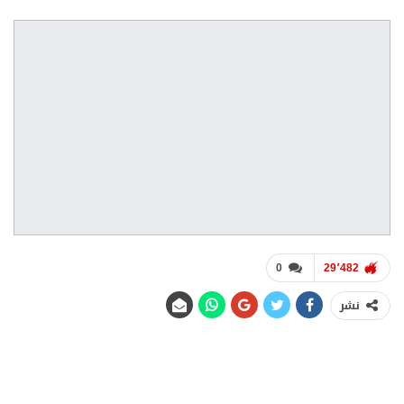
0
29٬482
نشر