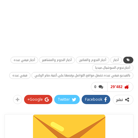
أخبار
أخبار النجوم والفنانين
أخبار النجوم والمشاهير
أخبار فيفي عبده
أخبار،نجوم،السوشيال،ميديا
بالفيديو،فيفي عبده،تشعل،مواقع،التواصل،برقصها،على،أغنية،صابر الرباعي
فيفي عبده
0
29٬482
Google+
Twitter
Facebook
نشر