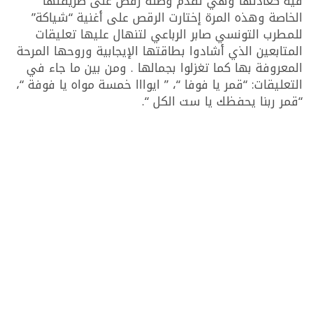
فيه كعادتها وهي تقدم وصلة رقص على طريقتها
الخاصة وهذه المرة إختارت الرقص على أغنية “شياكة”
للمطرب التونسي صابر الرباعي لتنهال عليها تعليقات
المتابعين الذي أشادوا بطاقتها الإيجابية وروحها المرحة
المعروفة بها كما تغزلوا بجمالها . ومن بين ما جاء في
التعليقات: “قمر يا فوفا “، ” ايوااا خمسة مواه يا فوفة “،
“قمر ربنا يحفظك يا ست الكل “.