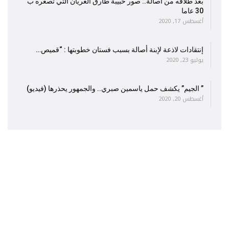
بعد طلاقه من أصالة.. صور حبيبة طارق العريان التي تصغره ب
30 عاما
أغسطس 17, 2020
إنتقادات لاذعة لإبنة أصالة بسبب فستان خطوبتها : “قميص…
يوليو 23, 2020
” الجيم” يكشف حمل ياسمين صبري.. والجمهور يحذرها (فيديو)
أغسطس 20, 2020