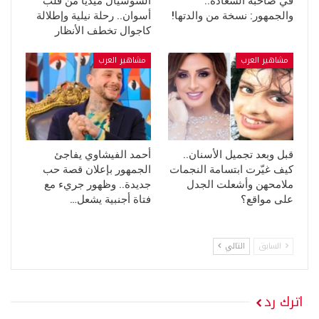
في صاحبة السعادة..
السوشيال ميديا من قلب
والجمهور: نسخة من والدتها!
أسوان.. رحلة نيلية وإطلالة
كاجوال تخطف الأنظار
مشاهير العرب
مشاهير العرب
قبل وبعد تجميل الأسنان..
أحمد الفيشاوي يفاجئ
كيف غيّرت ابتسامة النجمات
الجمهور بإعلان قصة حب
ملامحهن وأشعلت الجدل
جديدة.. وظهور جريء مع
على مواقع؟
فتاة أجنبية يشعل…
السابق
التالي
اترك رد