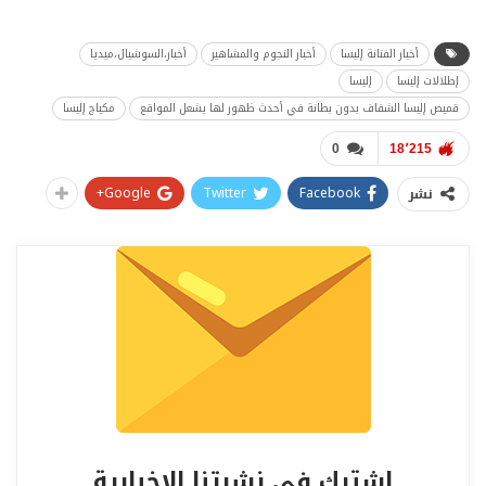
أخبار الفنانة إليسا
أخبار النجوم والمشاهير
أخبار،السوشيال،ميديا
إطلالات إليسا
إليسا
قميص إليسا الشفاف بدون بطانة في أحدث ظهور لها يشعل المواقع
مكياج إليسا
0
18٬215
Google+
Twitter
Facebook
نشر
اشترك في نشرتنا الإخبارية