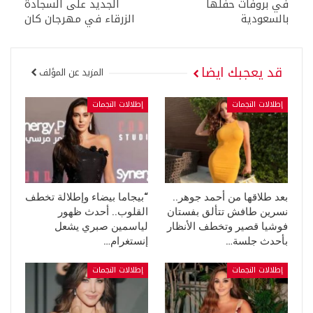
في بروفات حفلها
الجديد على السجادة
بالسعودية
الزرقاء في مهرجان كان
قد يعجبك ايضا
المزيد عن المؤلف
إطلالات النجمات
إطلالات النجمات
بعد طلاقها من أحمد جوهر..
“بيجاما بيضاء وإطلالة تخطف
نسرين طافش تتألق بفستان
القلوب.. أحدث ظهور
فوشيا قصير وتخطف الأنظار
لياسمين صبري يشعل
بأحدث جلسة…
إنستغرام…
إطلالات النجمات
إطلالات النجمات