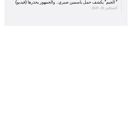
” الجيم” يكشف حمل ياسمين صبري.. والجمهور يحذرها (فيديو)
أغسطس 20, 2020