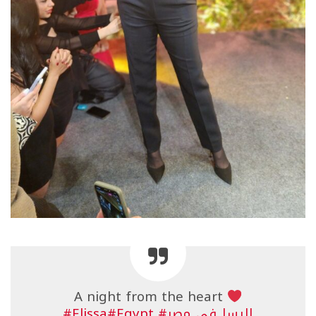
A night from the heart
#اليسا_في_مصر
#Egypt
#Elissa