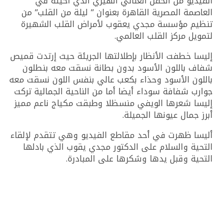
الفيديو من الحفل الغنائي الهيري الذي أحيته في
العاصمة المصرية القاهرة بعنوان ” ليلة من القلب” من
تنظيم مؤسسة مجدي يعقوب لأمراض القلب الشهيرة
لتمويل مركز القلب العالمي.
إليسا خطفت الأنظار بإطلالتها الجريئة حيث إرتدت قميص
شفاف باللون الأسود بدون بطانة نسقت معه بنطلون
باللون الأسود وحذاء بكعب عالي بنفس اللون نسقت معه
جوارب شفافة سوداء أيضا أما من الناحية الجمالية تركت
إليسا شعرها الويفي منسظلا وطبقت مكياج ناعم مميز
أبرز جمال عيونها الجميلة.
أليسا ظهرت في أحد مقاطع الفيديو وهي تتقدم لإلقاء
التحية والسلام على الدكتور مجدي يقوب الذي بادلها
التحية وقبل يدها وشكرها على المبادرة.