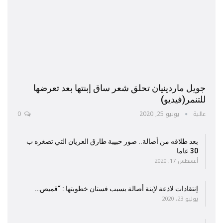
جويل ماردينيان تحلق شعر ساق إبنتها بعد تعرضها
للتنمر(فيديو)
عالية
يونيو 25, 2020
0
بعد طلاقه من أصالة.. صور حبيبة طارق العريان التي تصغره ب
30 عاما
أغسطس 17, 2020
إنتقادات لاذعة لإبنة أصالة بسبب فستان خطوبتها : “قميص…
يوليو 23, 2020