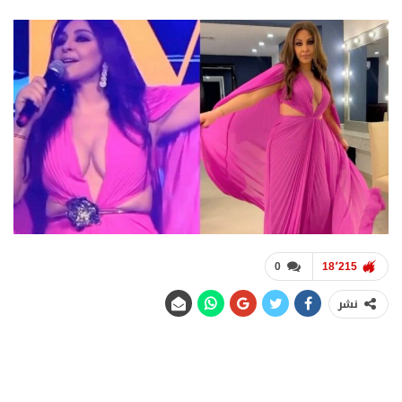
0
18٬215
نشر