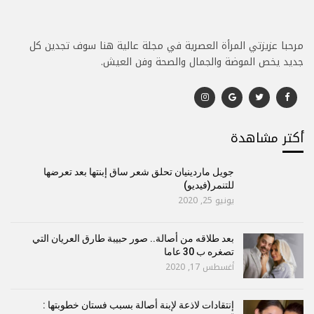
مرحبا عزيزتي المرأة العصرية في مجلة عالية هنا سوف تجدين كل
جديد يخص الموضة والجمال والصحة وفن العيش.
أكتر مشاهدة
جويل ماردينيان تحلق شعر ساق إبنتها بعد تعرضها
للتنمر(فيديو)
يونيو 25, 2020
بعد طلاقه من أصالة.. صور حبيبة طارق العريان التي
تصغره ب 30 عاما
أغسطس 17, 2020
إنتقادات لاذعة لإبنة أصالة بسبب فستان خطوبتها :