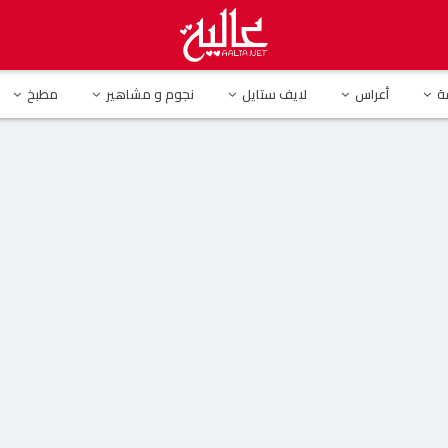
ران تشعل “إنستغرام” بفستان صيفي رائع .
ة
أعراس
لايف ستايل
نجوم و مشاهير
مطبخ