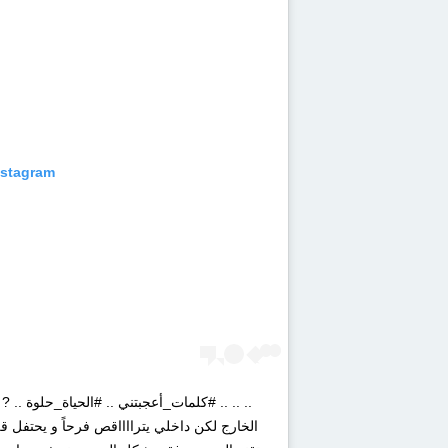
nstagram
.. .. .. #كلمات_أعجبتني .. #الحياة_حلوة ..
الخارج لكن داخلي يترااااقص فرحاً و يحتفل قل