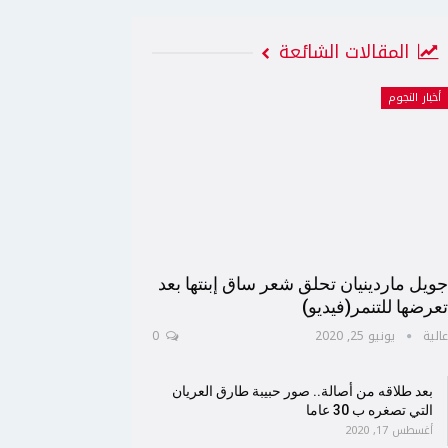
المقالات الشائعة
أخبار النجوم
ويل ماردينيان تحلق شعر ساق إبنتها بعد
عرضها للتنمر(فيديو)
الية
يونيو 25, 2020
0
بعد طلاقه من أصالة.. صور حبيبة طارق العريان
التي تصغره ب 30 عاما
أغسطس 17, 2020