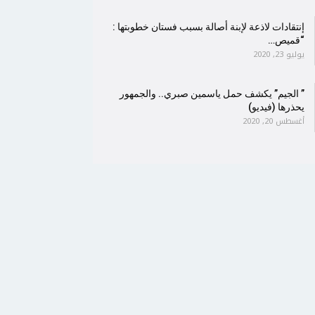
إنتقادات لاذعة لإبنة أصالة بسبب فستان خطوبتها :
“قميص…
يوليو 23, 2020
” الجيم” يكشف حمل ياسمين صبري.. والجمهور
يحذرها (فيديو)
أغسطس 20, 2020