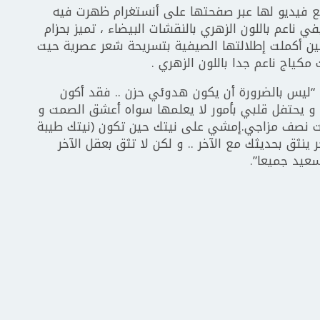
ع فيديو لها عبر صفحتها على أنستغرام ظهرت فيه
ناعم باللون الزهري بالنقشات البيضاء ، تميز بحزام
ن أكملت إطلالتها الصيفية بتسريحة شعر عصرية حيت
ياج ناعم جدا باللون الزهري .
 “ليس بالضرورة أن يكون هدوئي حزن .. فقد أكون
ً و يحتفل قلبي بأمور لا يعلمها سواه أعشق الصمت و
مت نصف مزاجي.إمشي على نيتك حين تكون (نيتك طيبة
 ينثق بحديثك مع الآخر .. و لكن لا تثق بعقل الآخر
يد جميعا”.