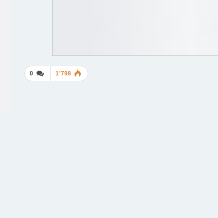
0
1٬798