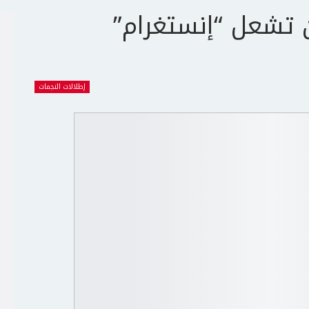
ن تشعل “إنستغرام”
إطلالات النجمات
ج
ت
ع