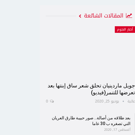
المقالات الشائعة
أخبار النجوم
ويل ماردينيان تحلق شعر ساق إبنتها بعد
عرضها للتنمر(فيديو)
الية
يونيو 25, 2020
0
بعد طلاقه من أصالة.. صور حبيبة طارق العريان
التي تصغره ب 30 عاما
أغسطس 17, 2020