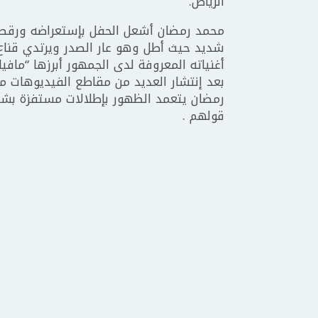
الرياض.
محمد رمضان أشعل الحفل بإستعراضه ورقص
شديد حيث أطل وهو عار الصدر ويرتدي قنا
أغنياته المعروفة لدى الجمهور أبرزها “مافيا
بعد إنتشار العديد من مقاطع الفيديوهات من
رمضان يتعمد الظهور بإطلالات مستفزة بش
قولهم .