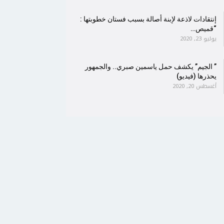
إنتقادات لاذعة لإبنة أصالة بسبب فستان خطوبتها :
“قميص…
يوليو 23, 2020
” الجيم” يكشف حمل ياسمين صبري.. والجمهور
يحذرها (فيديو)
أغسطس 20, 2020