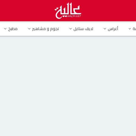
د رمضان يدخل حفل “ميدل بيست” بقناع وصدر عار ويتعرض للإنتقادات
ة
أعراس
لايف ستايل
نجوم و مشاهير
مطبخ