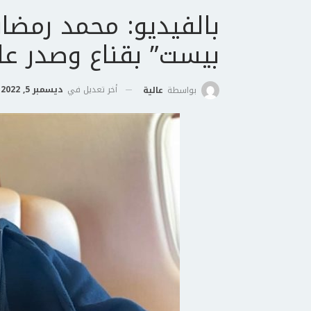
بالفيديو: محمد رمضا
بيست” بقناع وصدر عار
أخر تعديل في
ديسمبر 5, 2022
بواسطة
عالية