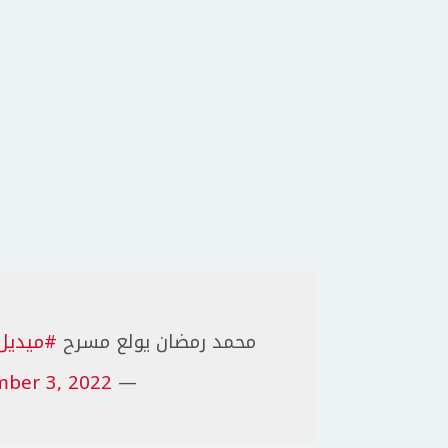
محمد رمضان يولع مسرح
#ميديل
ber 3, 2022
— DS (@DailySociaI)