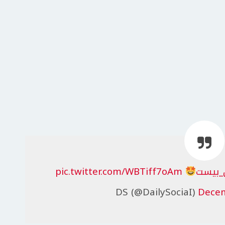
_بيست
pic.twitter.com/WBTiff7oAm
Decem