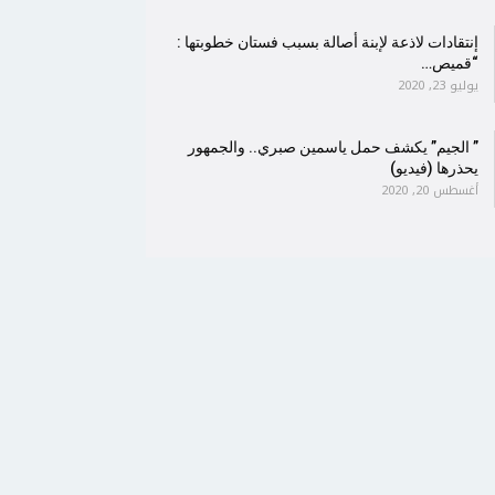
إنتقادات لاذعة لإبنة أصالة بسبب فستان خطوبتها :
“قميص…
يوليو 23, 2020
” الجيم” يكشف حمل ياسمين صبري.. والجمهور
يحذرها (فيديو)
أغسطس 20, 2020