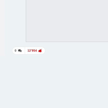
0
12٬954