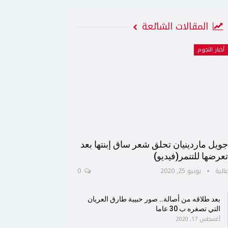
المقالات الشائعة
أخبار النجوم
ويل ماردينيان تحلق شعر ساق إبنتها بعد
عرضها للتنمر(فيديو)
الية
يونيو 25, 2020
0
بعد طلاقه من أصالة.. صور حبيبة طارق العريان
التي تصغره ب 30 عاما
أغسطس 17, 2020