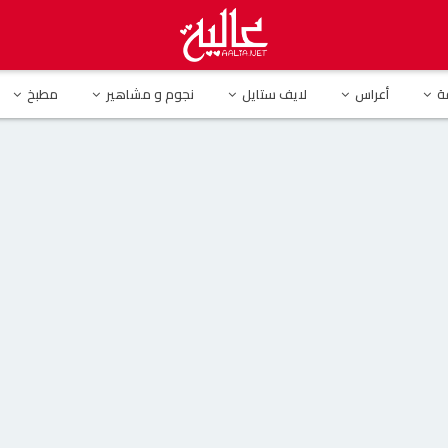
مروة راتب تثير الجدل بتغيير لون بشرتها وملامحها وترفض تشبيهها بسعاد حسني
ة
أعراس
لايف ستايل
نجوم و مشاهير
مطبخ