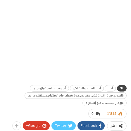
أخبار
أخبار النجوم والمشاهير
أخبار،نجوم،السوشيال،ميديا
بالفيديو،مروة،راتب،ترفض،العفو،عن،جدة،شهاب،ملح،إنستغرام،بعد،تقليدها،لها
مروة راتب،شهاب ملح إنستغرام
0
1٬814
Google+
Twitter
Facebook
نشر