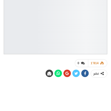
0
1٬814
نشر