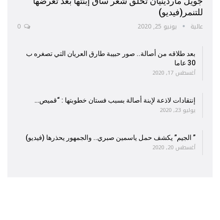
جويل ماردينيان تحلق شعر ساق إبنتها بعد تعرضها
للتنمر(فيديو)
عالية
يونيو 25, 2020
0
بعد طلاقه من أصالة.. صور حبيبة طارق العريان التي تصغره ب
30 عاما
أغسطس 17, 2020
إنتقادات لاذعة لإبنة أصالة بسبب فستان خطوبتها : “قميص…
يوليو 23, 2020
” الجيم” يكشف حمل ياسمين صبري.. والجمهور يحذرها (فيديو)
أغسطس 20, 2020