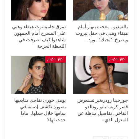
بالفيديو.. معجب ينهار أمام
تمزق جامبسوت هيفاء وهبي
هيفاء وهبي في حفل بيروت
على المسرح أمام الجمهور..
ويصرخ: “بحبك”.. ورد…
شاهدوا كيف تصرفت في
اللحظة الحرجة
أخبار النجوم
أخبار النجوم
جورجينا رودريغيز تستعرض
يومي خوري تفاجئ متابعيها
قصر كريستيانو رونالدو
بصورة تكشف إصابة في
الفاخر.. تفاصيل مذهلة عن
ساقها خلال حملها.. ماذا
المنزل الذي…
حدث لها؟