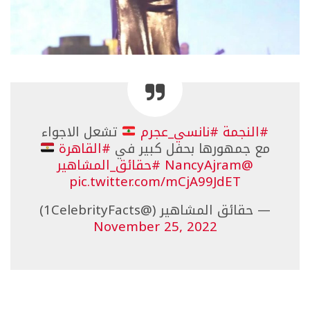
#النجمة
#نانسي_عجرم
تشعل الاجواء
مع جمهورها بحفل كبير في
#القاهرة
@NancyAjram
#حقائق_المشاهير
pic.twitter.com/mCjA99JdET
— حقائق المشاهير (@1CelebrityFacts)
November 25, 2022