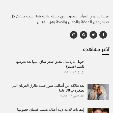
مرحبا عزيزتي المرأة العصرية في مجلة عالية هنا سوف تجدين كل
جديد يخص الموضة والجمال والصحة وفن العيش.
أكتر مشاهدة
جويل ماردينيان تحلق شعر ساق إبنتها بعد تعرضها
للتنمر(فيديو)
يونيو 25, 2020
بعد طلاقه من أصالة.. صور حبيبة طارق العريان التي
تصغره ب 30 عاما
أغسطس 17, 2020
إنتقادات لاذعة لإبنة أصالة بسبب فستان خطوبتها :