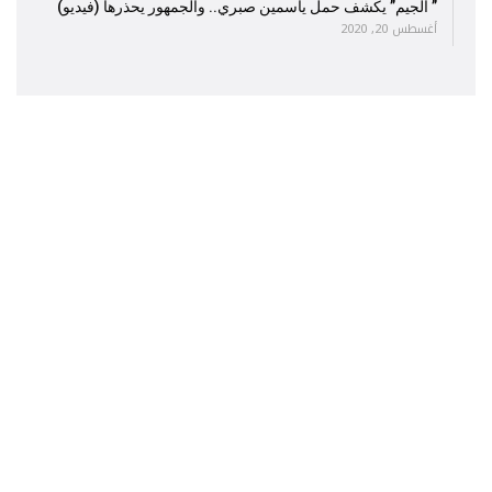
” الجيم” يكشف حمل ياسمين صبري.. والجمهور يحذرها (فيديو)
أغسطس 20, 2020