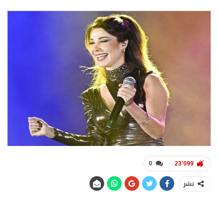
0
23٬099
نشر