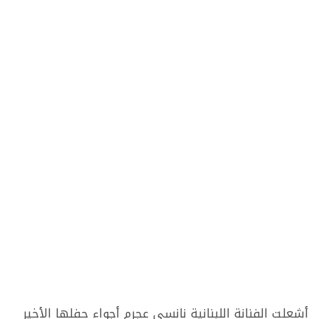
أشعلت الفنانة اللبنانية نانسي عجرم أجواء حفلها الأخير