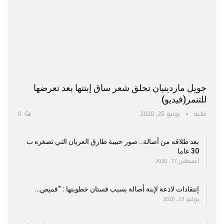
جويل ماردينيان تحلق شعر ساق إبنتها بعد تعرضها
للتنمر(فيديو)
عالية
يونيو 25, 2020
0
بعد طلاقه من أصالة.. صور حبيبة طارق العريان التي تصغره ب
30 عاما
أغسطس 17, 2020
إنتقادات لاذعة لإبنة أصالة بسبب فستان خطوبتها : “قميص…
يوليو 23, 2020