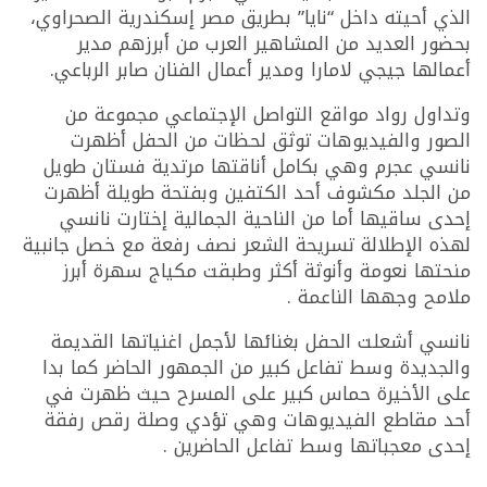
الذي أحيته داخل “نايا” بطريق مصر إسكندرية الصحراوي،
بحضور العديد من المشاهير العرب من أبرزهم مدير
أعمالها جيجي لامارا ومدير أعمال الفنان صابر الرباعي.
وتداول رواد مواقع التواصل الإجتماعي مجموعة من
الصور والفيديوهات توثق لحظات من الحفل أظهرت
نانسي عجرم وهي بكامل أناقتها مرتدية فستان طويل
من الجلد مكشوف أحد الكتفين وبفتحة طويلة أظهرت
إحدى ساقيها أما من الناحية الجمالية إختارت نانسي
لهذه الإطلالة تسريحة الشعر نصف رفعة مع خصل جانبية
منحتها نعومة وأنوثة أكثر وطبقت مكياج سهرة أبرز
ملامح وجهها الناعمة .
نانسي أشعلت الحفل بغنائها لأجمل اغنياتها القديمة
والجديدة وسط تفاعل كبير من الجمهور الحاضر كما بدا
على الأخيرة حماس كبير على المسرح حيث ظهرت في
أحد مقاطع الفيديوهات وهي تؤدي وصلة رقص رفقة
إحدى معجباتها وسط تفاعل الحاضرين .