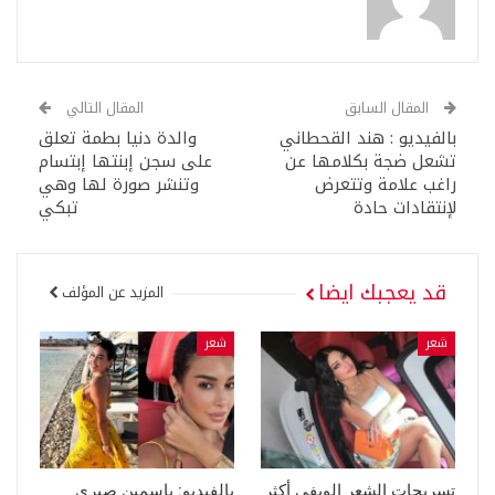
المقال السابق
المقال التالي
بالفيديو : هند القحطاني
والدة دنيا بطمة تعلق
تشعل ضجة بكلامها عن
على سجن إبنتها إبتسام
راغب علامة وتتعرض
وتنشر صورة لها وهي
لإنتقادات حادة
تبكي
قد يعجبك ايضا
المزيد عن المؤلف
شعر
شعر
تسريحات الشعر الويفي أكثر
بالفيديو: ياسمين صبري