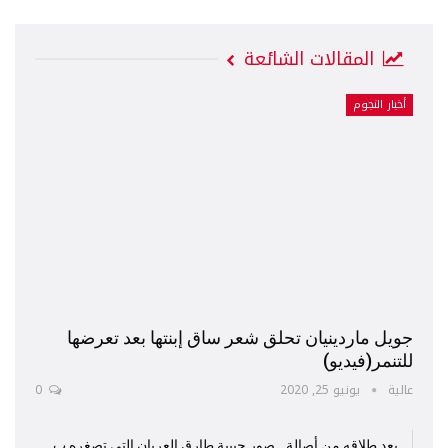
المقالات الشائعة
أخبار النجوم
جويل ماردينيان تحلق شعر ساق إبنتها بعد تعرضها
للتنمر(فيديو)
عالية
يونيو 25, 2020
0
بعد طلاقه من أصالة.. صور حبيبة طارق العريان التي تصغره ب