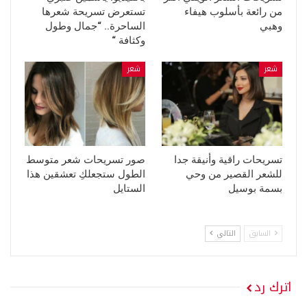
من رائعة بأسلوب هيفاء
تستعرض تسريحة شعرها
وهبي
الساحرة.. “جمال وطول
وكثافة “
شعر
شعر
تسريحات راقية وأنيقة جدا
صور تسريحات شعر متوسط
للشعر القصير من وحي
الطول ستجعلكِ تعشقين هذا
بسمة بوسيل
الستايل
السابق
التالي
اترك رد