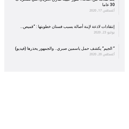
30 عاما
أغسطس 17, 2020
إنتقادات لاذعة لإبنة أصالة بسبب فستان خطوبتها : “قميص…
يوليو 23, 2020
” الجيم” يكشف حمل ياسمين صبري.. والجمهور يحذرها (فيديو)
أغسطس 20, 2020