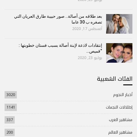
بعد طلاقه من أصالة.. صور حبيبة طارق العريان التي
تصغره ب 30 عاما
أغسطس 17, 2020
إنتقادات لاذعة لإبنة أصالة بسبب فستان خطوبتها :
“قميص…
يوليو 23, 2020
الفئات الشعبية
أخبار النجوم
3020
إطلالات النجمات
1141
مشاهير العرب
337
مشاهير العالم
200