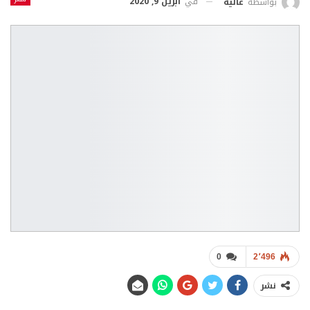
في
أبريل 9, 2020
بواسطة
عالية
0
2٬496
نشر