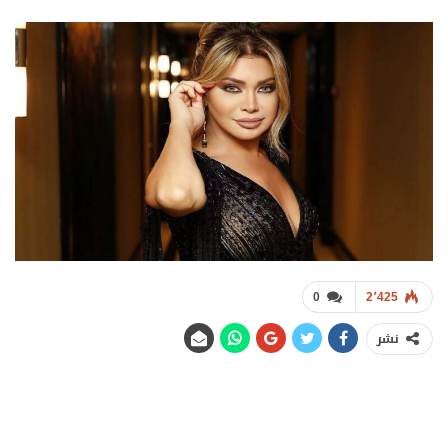
0
2٬425
نشر