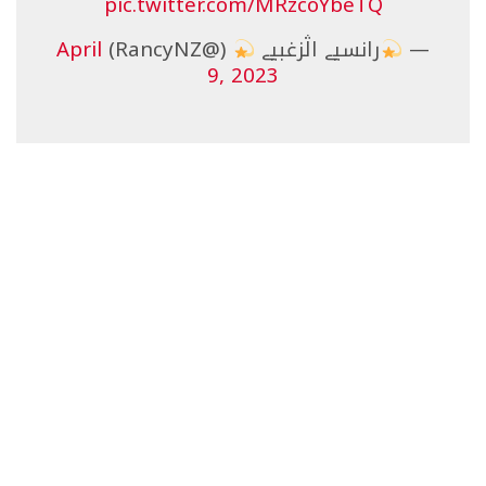
pic.twitter.com/MRzcoYbeTQ
—
رانسيے اڷزغبيے
(@RancyNZ)
April
9, 2023