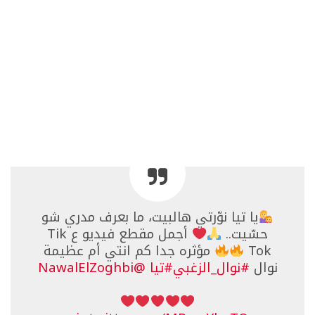
يا تيا نوّرتي هالبيت، ما بعرف مدري شو
حسّيت..
أجمل مقطع فيديو ع Tik
Tok
مؤثره جدا كم انتي أم عظيمة
نوال
#نوال_الزغبي
#تيا
@NawalElZoghbi