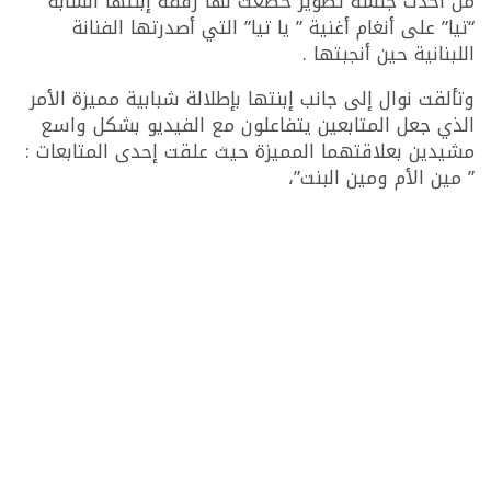
من أحدث جلسة تصوير خضعت لها رفقة إبنتها الشابة
“تيا” على أنغام أغنية ” يا تيا” التي أصدرتها الفنانة
اللبنانية حين أنجبتها .
وتألقت نوال إلى جانب إبنتها بإطلالة شبابية مميزة الأمر
الذي جعل المتابعين يتفاعلون مع الفيديو بشكل واسع
مشيدين بعلاقتهما المميزة حيث علقت إحدى المتابعات :
” مين الأم ومين البنت”،