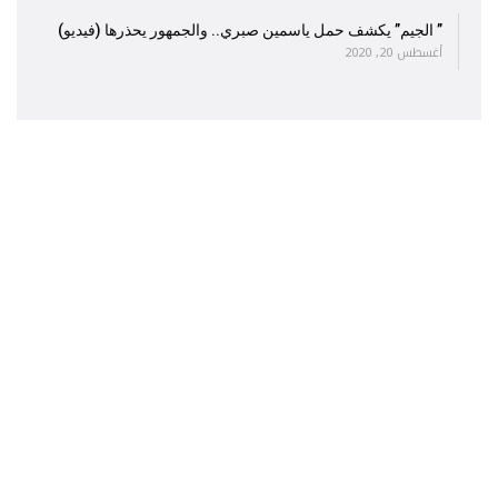
” الجيم” يكشف حمل ياسمين صبري.. والجمهور يحذرها (فيديو)
أغسطس 20, 2020