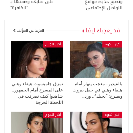
وتصبح حديث مواقع
على متابعة وصفتها بـ
التواصل الإجتماعي
“الكافرة”
قد يعجبك ايضا
المزيد عن المؤلف
أخبار النجوم
أخبار النجوم
بالفيديو.. معجب ينهار أمام
تمزق جامبسوت هيفاء وهبي
هيفاء وهبي في حفل بيروت
على المسرح أمام الجمهور..
ويصرخ: “بحبك”.. ورد…
شاهدوا كيف تصرفت في
اللحظة الحرجة
أخبار النجوم
أخبار النجوم