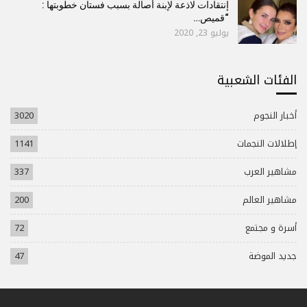
إنتقادات لاذعة لإبنة أصالة بسبب فستان خطوبتها :
“قميص…
يوليو 23, 2020
الفئات الشعبية
أخبار النجوم
3020
إطلالات النجمات
1141
مشاهير العرب
337
مشاهير العالم
200
أسرة و مجتمع
72
جديد الموضة
47