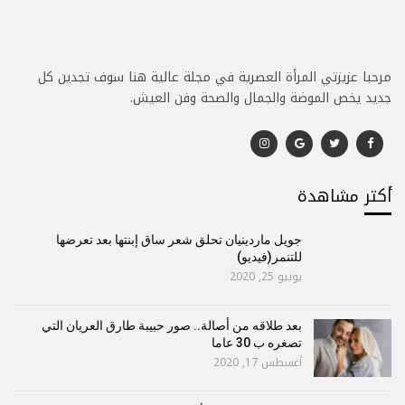
مرحبا عزيزتي المرأة العصرية في مجلة عالية هنا سوف تجدين كل
جديد يخص الموضة والجمال والصحة وفن العيش.
أكتر مشاهدة
جويل ماردينيان تحلق شعر ساق إبنتها بعد تعرضها
للتنمر(فيديو)
يونيو 25, 2020
بعد طلاقه من أصالة.. صور حبيبة طارق العريان التي
تصغره ب 30 عاما
أغسطس 17, 2020