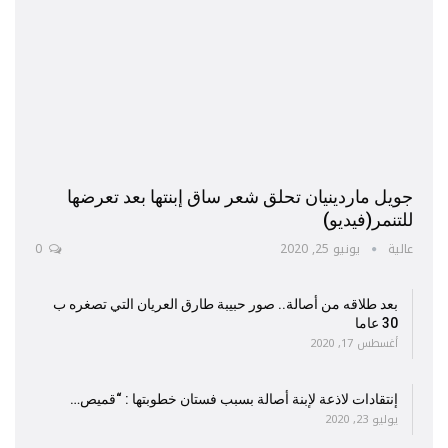
جويل ماردينيان تحلق شعر ساق إبنتها بعد تعرضها
للتنمر(فيديو)
عالية
يونيو 25, 2020
0
بعد طلاقه من أصالة.. صور حبيبة طارق العريان التي تصغره ب
30 عاما
أغسطس 17, 2020
إنتقادات لاذعة لإبنة أصالة بسبب فستان خطوبتها : “قميص…
يوليو 23, 2020