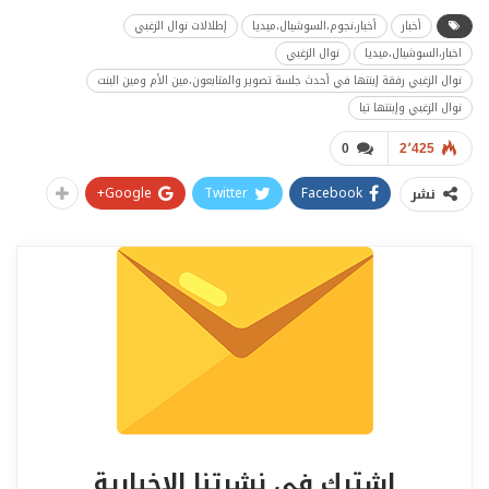
أخبار
أخبار،نجوم،السوشيال،ميديا
إطلالات نوال الزغبي
اخبار،السوشيال،ميديا
نوال الزغبي
نوال الزغبي رفقة إبنتها في أحدث جلسة تصوير والمتابعون،مين الأم ومين البنت
نوال الزغبي وإبنتها تيا
0
2٬425
Google+
Twitter
Facebook
نشر
اشترك في نشرتنا الإخبارية