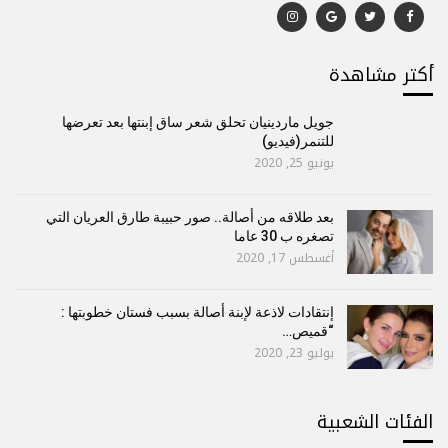
أكتر مشاهدة
جويل ماردينيان تحلق شعر ساق إبنتها بعد تعرضها
للتنمر(فيديو)
يونيو 25, 2020
بعد طلاقه من أصالة.. صور حبيبة طارق العريان التي
تصغره ب 30 عاما
أغسطس 17, 2020
إنتقادات لاذعة لإبنة أصالة بسبب فستان خطوبتها :
“قميص…
يوليو 23, 2020
الفئات الشعبية