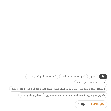
أخبار
أخبار النجوم والمشاهير
أخبار،نجوم،السوشيال،ميديا
الشاب خالد،ودي جي سنيك
بالفيديو،هجوم لاذع على الشاب خالد بسبب حفله الضخم بعد مرور3 أيام على وفاة والدته
هجوم،لاذع،على،الشاب،خالد،بسبب،حفله،الضخم،بعد،مرور،3أيام،على،وفاة،والدته
0
1٬438