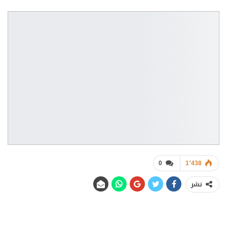
0
1٬438
نشر