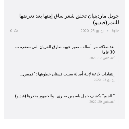
جويل ماردينيان تحلق شعر ساق إبنتها بعد تعرضها
للتنمر(فيديو)
عالية
يونيو 25, 2020
0
بعد طلاقه من أصالة.. صور حبيبة طارق العريان التي تصغره ب
30 عاما
أغسطس 17, 2020
إنتقادات لاذعة لإبنة أصالة بسبب فستان خطوبتها : “قميص…
يوليو 23, 2020
” الجيم” يكشف حمل ياسمين صبري.. والجمهور يحذرها (فيديو)
أغسطس 20, 2020