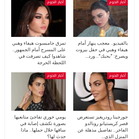
أخبار النجوم
أخبار النجوم
بالفيديو.. معجب ينهار أمام
تمزق جامبسوت هيفاء وهبي
هيفاء وهبي في حفل بيروت
على المسرح أمام الجمهور..
ويصرخ: “بحبك”.. ورد…
شاهدوا كيف تصرفت في
اللحظة الحرجة
أخبار النجوم
أخبار النجوم
جورجينا رودريغيز تستعرض
يومي خوري تفاجئ متابعيها
قصر كريستيانو رونالدو
بصورة تكشف إصابة في
الفاخر.. تفاصيل مذهلة عن
ساقها خلال حملها.. ماذا
المنزل الذي…
حدث لها؟