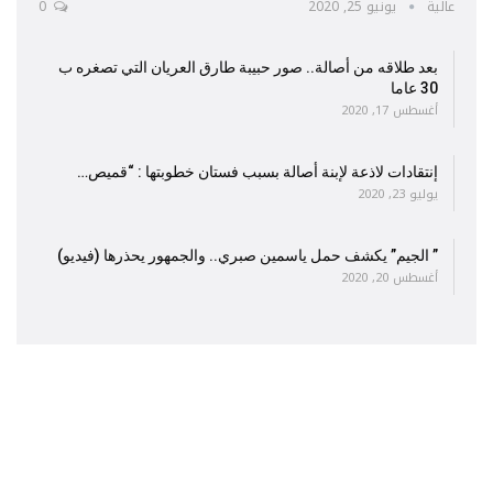
عالية
يونيو 25, 2020
0
بعد طلاقه من أصالة.. صور حبيبة طارق العريان التي تصغره ب
30 عاما
أغسطس 17, 2020
إنتقادات لاذعة لإبنة أصالة بسبب فستان خطوبتها : “قميص…
يوليو 23, 2020
” الجيم” يكشف حمل ياسمين صبري.. والجمهور يحذرها (فيديو)
أغسطس 20, 2020