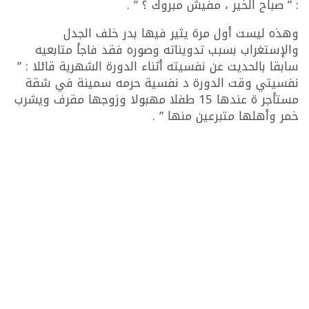
: ” صباح الخير ، مفيش مبروك ؟ ” .
وهذه ليست أول مرة يثير فيها بدر خلف الجدل
والإستغراب بسبب تدويناته وصوره فقد فاجأ متابعيه
سابقا بالحديت عن نفسيته أثناء الدورة الشهرية قائلا : ”
نفسيتي وقت الدورة د نفسية حرمه سمينة في شقة
مستأجر ة عندها 15 طفلا مهبولا وزوجها مقرف ويشرب
خمر وأهلها متبرعين منها ” .