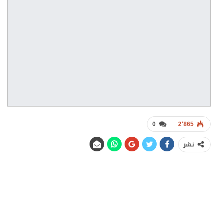
0
2٬865
نشر