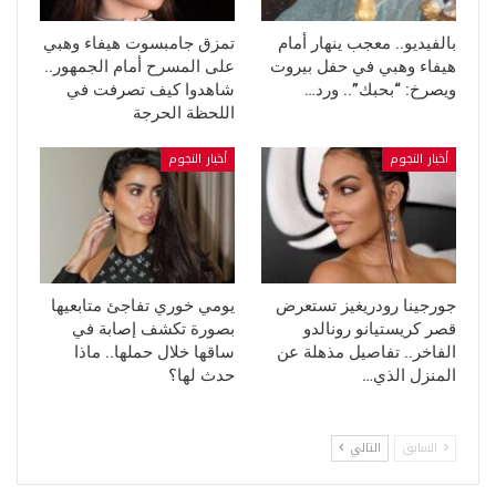
بالفيديو.. معجب ينهار أمام
تمزق جامبسوت هيفاء وهبي
هيفاء وهبي في حفل بيروت
على المسرح أمام الجمهور..
ويصرخ: “بحبك”.. ورد…
شاهدوا كيف تصرفت في
اللحظة الحرجة
أخبار النجوم
أخبار النجوم
جورجينا رودريغيز تستعرض
يومي خوري تفاجئ متابعيها
قصر كريستيانو رونالدو
بصورة تكشف إصابة في
الفاخر.. تفاصيل مذهلة عن
ساقها خلال حملها.. ماذا
المنزل الذي…
حدث لها؟
السابق
التالي