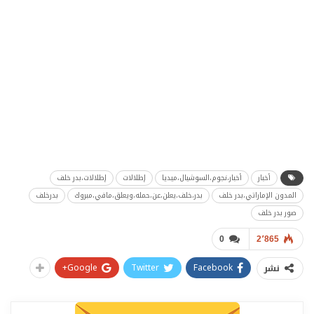
أخبار
أخبار،نجوم،السوشيال،ميديا
إطلالات
إطلالات،بدر خلف
المدون الإماراتي،بدر خلف
بدر،خلف،يعلن،عن،حمله،ويعلق،مافي،مبروك
بدرخلف
صور بدر خلف
0
2٬865
Google+
Twitter
Facebook
نشر