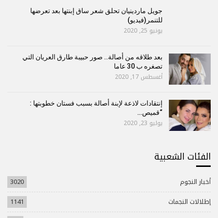
جويل ماردينيان تحلق شعر ساق إبنتها بعد تعرضها
للتنمر(فيديو)
يونيو 25, 2020
بعد طلاقه من أصالة.. صور حبيبة طارق العريان التي
تصغره ب 30 عاما
أغسطس 17, 2020
إنتقادات لاذعة لإبنة أصالة بسبب فستان خطوبتها :
“قميص…
يوليو 23, 2020
الفئات الشعبية
أخبار النجوم
3020
إطلالات النجمات
1141