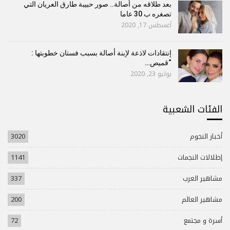
بعد طلاقه من أصالة.. صور حبيبة طارق العريان التي
تصغره ب 30 عاما
أغسطس 17, 2020
إنتقادات لاذعة لإبنة أصالة بسبب فستان خطوبتها :
“قميص…
يوليو 23, 2020
الفئات الشعبية
أخبار النجوم
3020
إطلالات النجمات
1141
مشاهير العرب
337
مشاهير العالم
200
أسرة و مجتمع
72