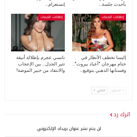
بأحدث جلسة…
إنستغرام…
إطلالات النجمات
إطلالات النجمات
إليسا تخطف الأنظار في
نانسي عجرم بإطلالة أنيقة
ختام مهرجان “أعياد بيروت”..
تثير الجدل… بين الإعجاب
وفستانها الذهبي بتوقيع…
والانتقاد من خبير الموضة!
السابق
التالي
اترك رد
لن يتم نشر عنوان بريدك الإلكتروني.