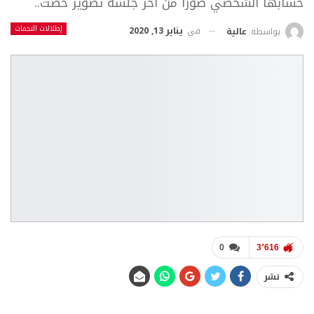
حسابها الشخصي صورا من آخر جلسة تصوير خضت..
إطلالات النجمات
في
يناير 13, 2020
بواسطة
عالية
0
3٬616
نشر