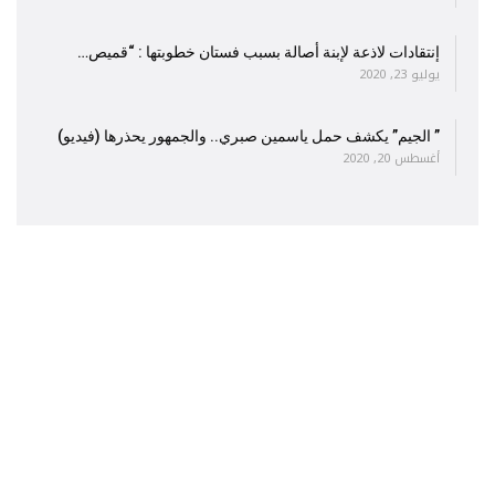
إنتقادات لاذعة لإبنة أصالة بسبب فستان خطوبتها : “قميص…
يوليو 23, 2020
” الجيم” يكشف حمل ياسمين صبري.. والجمهور يحذرها (فيديو)
أغسطس 20, 2020