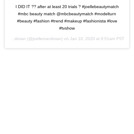
I DID IT ?? after at least 20 trials ? #joellebeautymatch
#mbc beauty match @mbcbeautymatch #modelturn
#beauty #fashion #trend #makeup #fashionista #love
#tvshow
Joelle Mardinian
(@joellemardinian) on
Jan 10, 2020 at 8:51am PST