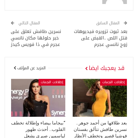
المقال السابق
المقال التالي
بعد ثبوت تزويره فيديوهات
نسرين طافش تعلق على
قتل اللص ..القبض على
خبر حلولها مكان نانسي
زوج نانسي عجرم
عجرم في ذا فويس كيدز
قد يعجبك ايضا
المزيد عن المؤلف
إطلالات النجمات
إطلالات النجمات
بعد طلاقها من أحمد جوهر..
“بيجاما بيضاء وإطلالة تخطف
نسرين طافش تتألق بفستان
القلوب.. أحدث ظهور
فوشيا قصير وتخطف الأنظار
لياسمين صبري يشعل