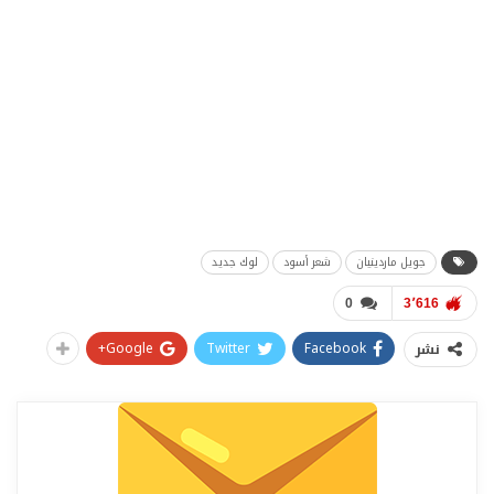
جويل ماردينيان
شعر أسود
لوك جديد
0
3٬616
Google+
Twitter
Facebook
نشر