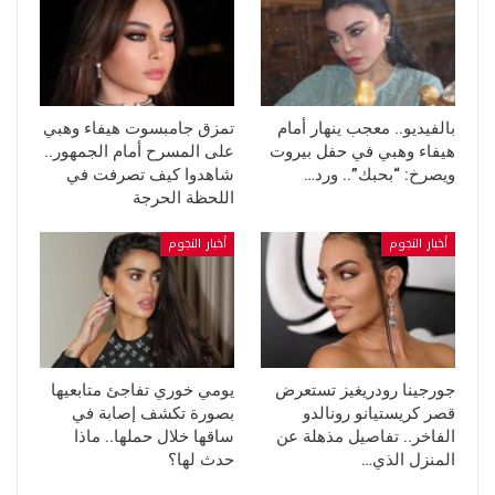
بالفيديو.. معجب ينهار أمام
تمزق جامبسوت هيفاء وهبي
هيفاء وهبي في حفل بيروت
على المسرح أمام الجمهور..
ويصرخ: “بحبك”.. ورد…
شاهدوا كيف تصرفت في
اللحظة الحرجة
أخبار النجوم
أخبار النجوم
جورجينا رودريغيز تستعرض
يومي خوري تفاجئ متابعيها
قصر كريستيانو رونالدو
بصورة تكشف إصابة في
الفاخر.. تفاصيل مذهلة عن
ساقها خلال حملها.. ماذا
المنزل الذي…
حدث لها؟