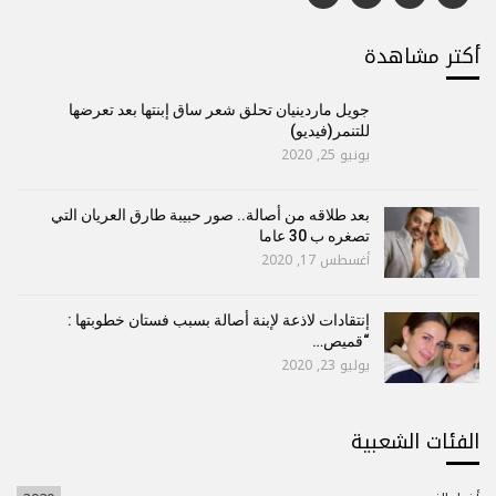
أكتر مشاهدة
جويل ماردينيان تحلق شعر ساق إبنتها بعد تعرضها
للتنمر(فيديو)
يونيو 25, 2020
بعد طلاقه من أصالة.. صور حبيبة طارق العريان التي
تصغره ب 30 عاما
أغسطس 17, 2020
إنتقادات لاذعة لإبنة أصالة بسبب فستان خطوبتها :
“قميص…
يوليو 23, 2020
الفئات الشعبية