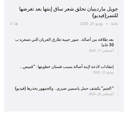
جويل ماردينيان تحلق شعر ساق إبنتها بعد تعرضها
للتنمر(فيديو)
عالية
يونيو 25, 2020
0
بعد طلاقه من أصالة.. صور حبيبة طارق العريان التي تصغره ب
30 عاما
أغسطس 17, 2020
إنتقادات لاذعة لإبنة أصالة بسبب فستان خطوبتها : “قميص…
يوليو 23, 2020
” الجيم” يكشف حمل ياسمين صبري.. والجمهور يحذرها (فيديو)
أغسطس 20, 2020