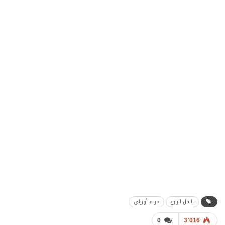
باسل الزارو
مريم أوزرلي
0
3٬016