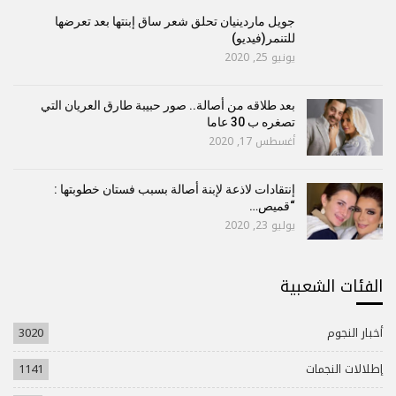
جويل ماردينيان تحلق شعر ساق إبنتها بعد تعرضها
للتنمر(فيديو)
يونيو 25, 2020
بعد طلاقه من أصالة.. صور حبيبة طارق العريان التي
تصغره ب 30 عاما
أغسطس 17, 2020
إنتقادات لاذعة لإبنة أصالة بسبب فستان خطوبتها :
“قميص…
يوليو 23, 2020
الفئات الشعبية
أخبار النجوم
3020
إطلالات النجمات
1141