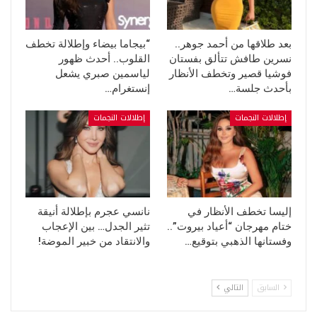
بعد طلاقها من أحمد جوهر..
“بيجاما بيضاء وإطلالة تخطف
نسرين طافش تتألق بفستان
القلوب.. أحدث ظهور
فوشيا قصير وتخطف الأنظار
لياسمين صبري يشعل
بأحدث جلسة…
إنستغرام…
إطلالات النجمات
إطلالات النجمات
إليسا تخطف الأنظار في
نانسي عجرم بإطلالة أنيقة
ختام مهرجان “أعياد بيروت”..
تثير الجدل… بين الإعجاب
وفستانها الذهبي بتوقيع…
والانتقاد من خبير الموضة!
السابق
التالي