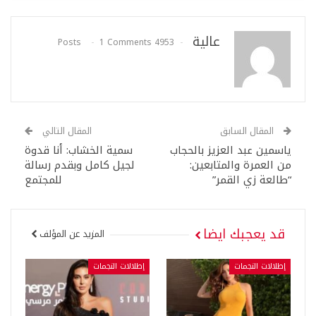
عالية
1 Comments
4953 Posts
المقال السابق
المقال التالي
ياسمين عبد العزيز بالحجاب
سمية الخشاب: أنا قدوة
من العمرة والمتابعين:
لجيل كامل وبقدم رسالة
“طالعة زي القمر”
للمجتمع
قد يعجبك ايضا
المزيد عن المؤلف
إطلالات النجمات
إطلالات النجمات