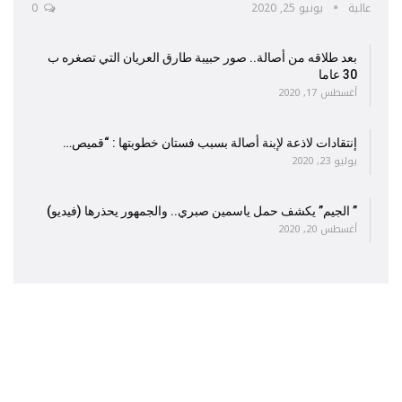
عالية
يونيو 25, 2020
0
بعد طلاقه من أصالة.. صور حبيبة طارق العريان التي تصغره ب
30 عاما
أغسطس 17, 2020
إنتقادات لاذعة لإبنة أصالة بسبب فستان خطوبتها : “قميص…
يوليو 23, 2020
” الجيم” يكشف حمل ياسمين صبري.. والجمهور يحذرها (فيديو)
أغسطس 20, 2020