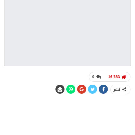
0
16٬683
نشر