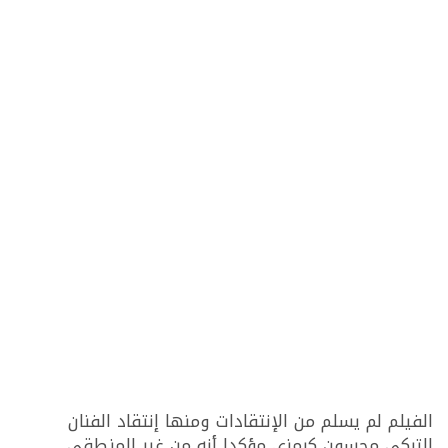
الفيلم لم يسلم من الإنتقادات ومنها إنتقاد الفنان
التركي محسون كرمزي مؤكدا أنه من غير المنطقي