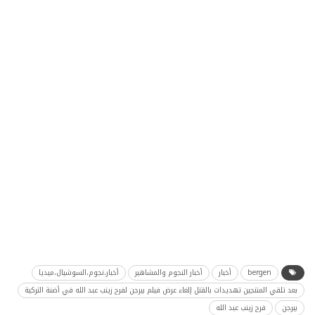
bergen
أخبار
أخبار النجوم والمشاهير
أخبار،نجوم،السوشيال،ميديا
بعد تلقي المنتجين تهديدات بالقتل إلغاء عرض فيلم بيرجن لفرح زينب عبد الله في أضنة التركية
بيرجن
فرح زينب عبد الله