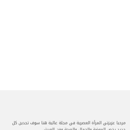
مرحبا عزيزتي المرأة العصرية في مجلة عالية هنا سوف تجدين كل
جديد يخص الموضة والجمال والصحة وفن العيش.