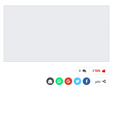
0
3٬906
نشر