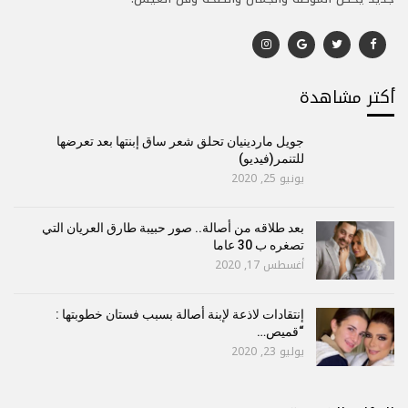
أكتر مشاهدة
جويل ماردينيان تحلق شعر ساق إبنتها بعد تعرضها
للتنمر(فيديو)
يونيو 25, 2020
بعد طلاقه من أصالة.. صور حبيبة طارق العريان التي
تصغره ب 30 عاما
أغسطس 17, 2020
إنتقادات لاذعة لإبنة أصالة بسبب فستان خطوبتها :
“قميص…
يوليو 23, 2020