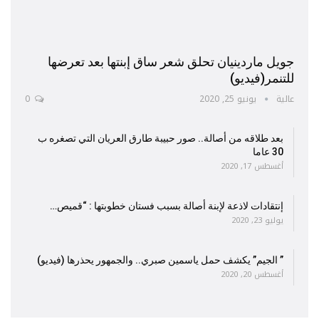
جويل ماردينيان تحلق شعر ساق إبنتها بعد تعرضها
للتنمر(فيديو)
عالية
يونيو 25, 2020
0
بعد طلاقه من أصالة.. صور حبيبة طارق العريان التي تصغره ب
30 عاما
أغسطس 17, 2020
إنتقادات لاذعة لإبنة أصالة بسبب فستان خطوبتها : “قميص…
يوليو 23, 2020
” الجيم” يكشف حمل ياسمين صبري.. والجمهور يحذرها (فيديو)
أغسطس 20, 2020