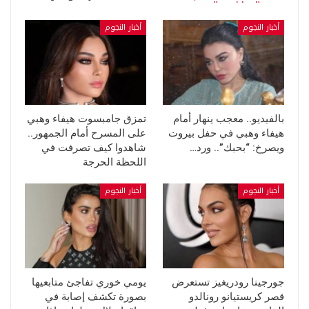
أخبار النجوم
أخبار النجوم
بالفيديو.. معجب ينهار أمام
تمزق جامبسوت هيفاء وهبي
هيفاء وهبي في حفل بيروت
على المسرح أمام الجمهور..
ويصرخ: “بحبك”.. ورد…
شاهدوا كيف تصرفت في
اللحظة الحرجة
أخبار النجوم
أخبار النجوم
جورجينا رودريغيز تستعرض
يومي خوري تفاجئ متابعيها
قصر كريستيانو رونالدو
بصورة تكشف إصابة في