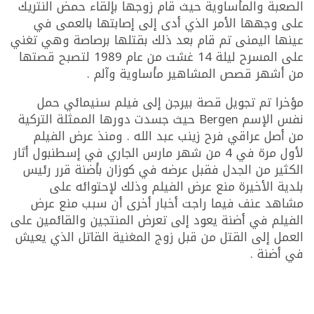
الصعبة والمأساوية حيث قام زوجها بإلقاء حمض النتريك
على وجهها الأمر الذي أدى إلى إصابتها بالعمى في
عينها اليمنى تم قام بعد ذلك بقتلها برصاصة وهي تغني
على المسرح ليلة 14 غشت من عام 1989 لتصبح قصتها
من أشهر قصص المشاهير مأساوية وآلم .
مؤخرا تم تجويل قصة بيرجن إلى فيلم سنيمائي حمل
نفس الإسم Bergen حيث جسدت دورها الممثلة التركية
من أصل عراقي فرح زينب عبد الله . ومنذ عرض الفيلم
لأول مرة في 4 من شهر مارس الجاري في إسطنبول أثار
الكثير من الجدل فقبل عرضه في كوزان بأضنة قرر رئيس
بلدية الأخيرة منع عرض الفيلم وذلك لإحتوائه على
مشاهد عنف فيما راجت أخبار أخرى أن سبب منع عرض
الفيلم في أضنة يعود إلى تعرض المنتجين والقائمين على
العمل إلى القتل من قبل زوج المغنية القاتل الذي يعيش
في أضنة .