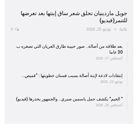
جويل ماردينيان تحلق شعر ساق إبنتها بعد تعرضها
للتنمر(فيديو)
عالية
يونيو 25, 2020
0
بعد طلاقه من أصالة.. صور حبيبة طارق العريان التي تصغره ب
30 عاما
أغسطس 17, 2020
إنتقادات لاذعة لإبنة أصالة بسبب فستان خطوبتها : “قميص…
يوليو 23, 2020
” الجيم” يكشف حمل ياسمين صبري.. والجمهور يحذرها (فيديو)
أغسطس 20, 2020