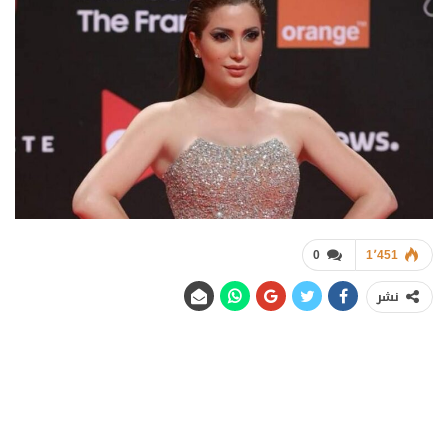
0
1٬451
نشر