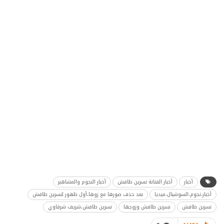
أخبار
أخبار الفنانة نسرين طافش
أخبار النجوم والمشاهير
أخبار،نجوم،السوشيال،ميديا
بعد حذف صورها مع زوها،أول ظهور لنسرين طافش
نسرين طافش
نسرين طافش وزوجها
نسرين طافش،شريف شرقاوي