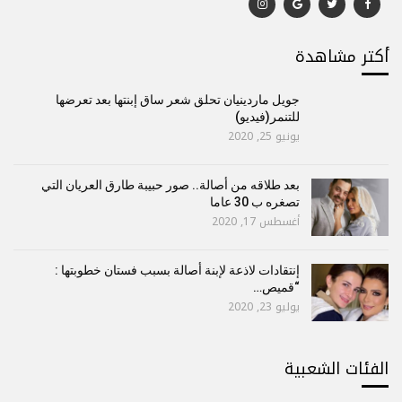
أكتر مشاهدة
جويل ماردينيان تحلق شعر ساق إبنتها بعد تعرضها
للتنمر(فيديو)
يونيو 25, 2020
بعد طلاقه من أصالة.. صور حبيبة طارق العريان التي
تصغره ب 30 عاما
أغسطس 17, 2020
إنتقادات لاذعة لإبنة أصالة بسبب فستان خطوبتها :
“قميص…
يوليو 23, 2020
الفئات الشعبية