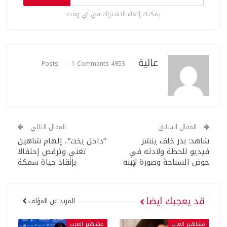
يمكنك إلغاء الاشتراك في أي وقت
عالية
1 Comments
4953 Posts
المقال السابق
المقال التالي
شاهد: بدر خلف ينشر
“داخل يخت”.. إلهام شاهين
فيديو للحظة ولادته في
تغني وترقص إحتفالا
حوض السباحة وصورة لإبنه
بإنقاذ حياة سمكة
قد يعجبك ايضا
المزيد عن المؤلف
مشاهير العرب
مشاهير العرب