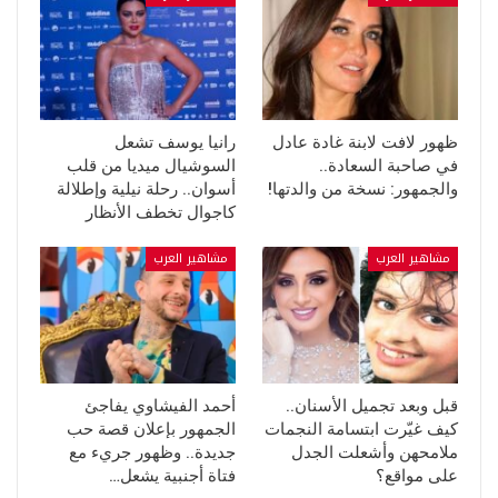
ظهور لافت لابنة غادة عادل
رانيا يوسف تشعل
في صاحبة السعادة..
السوشيال ميديا من قلب
والجمهور: نسخة من والدتها!
أسوان.. رحلة نيلية وإطلالة
كاجوال تخطف الأنظار
مشاهير العرب
مشاهير العرب
قبل وبعد تجميل الأسنان..
أحمد الفيشاوي يفاجئ
كيف غيّرت ابتسامة النجمات
الجمهور بإعلان قصة حب
ملامحهن وأشعلت الجدل
جديدة.. وظهور جريء مع
على مواقع؟
فتاة أجنبية يشعل…