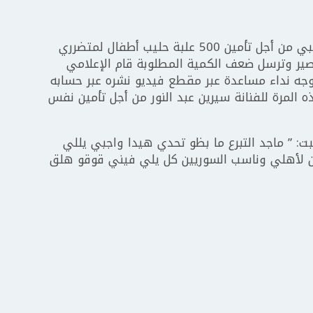
بعدما وجه نداءه للفنانة اللبنانية هيفاء وهبي من أجل تأمين 500 علبة حليب أطفال لمتضرري
ير وترسل ضعف الكمية المطلوبة قام الإعلامي
وجه نداء مساعدة عبر مقطع فيديو نشره عبر حسابه
المرة للفنانة سيرين عبد النور من أجل تأمين نفس
: ” ماجد التبرع ما بظو تحدي هيدا واجبي يللي
ان لأهلي وناسب السوريين كل يلي فيني قوقو هلق