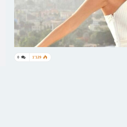
0
1٬129