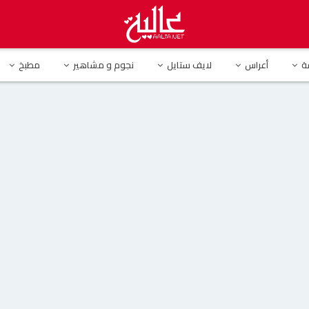
ي.. إعلامي يطلب من سيرين عبد النور التبرع لمتضرري سوريا وردها يصدم الجمهور
ة
أعراس
لايف ستايل
نجوم و مشاهير
مطبخ