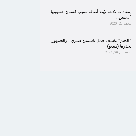
إنتقادات لاذعة لإبنة أصالة بسبب فستان خطوبتها :
“قميص…
يوليو 23, 2020
” الجيم” يكشف حمل ياسمين صبري.. والجمهور
يحذرها (فيديو)
أغسطس 20, 2020