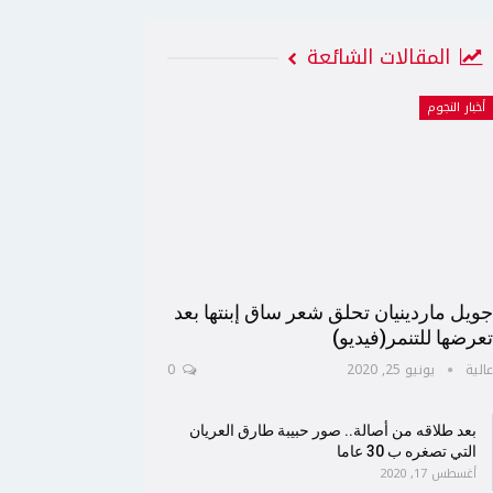
المقالات الشائعة
أخبار النجوم
ويل ماردينيان تحلق شعر ساق إبنتها بعد
عرضها للتنمر(فيديو)
الية
يونيو 25, 2020
0
بعد طلاقه من أصالة.. صور حبيبة طارق العريان
التي تصغره ب 30 عاما
أغسطس 17, 2020