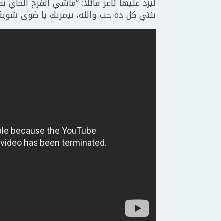
ليرد عليها تامر قائلا: “ماشي الفرح الجاي
بنتي كل ده حب والله، بيمرنك يا ضوى شوية