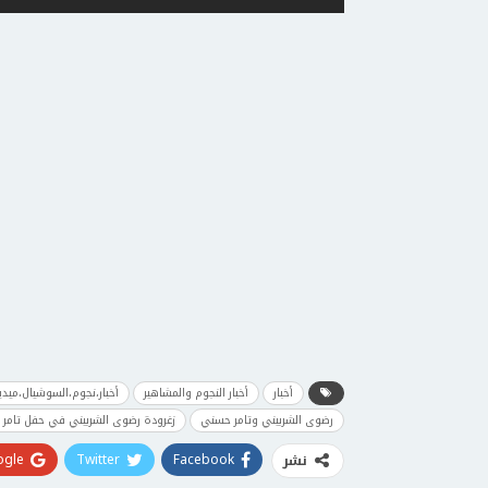
أخبار
أخبار النجوم والمشاهير
أخبار،نجوم،السوشيال،ميدي
رضوى الشربيني وتامر حسني
زغرودة رضوى الشربيني في حفل تامر
gle+
Twitter
Facebook
نشر