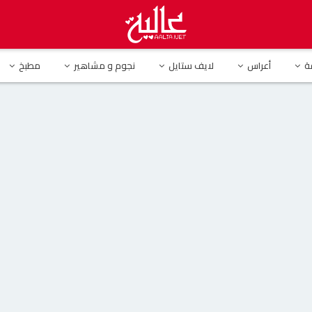
. رضوى الشربيني تشكو تامر حسني لبسمة بوسيل: “اكلمي معاه بقى”
ة
أعراس
لايف ستايل
نجوم و مشاهير
مطبخ