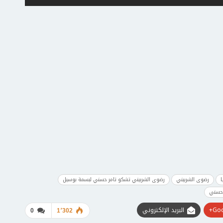
ا
رضوى الشربيني
رضوى الشربيني تشكو تامر حسني لبسمة بوسيل
 حسني
Goo
البريد الإلكتروني
0
1٬302