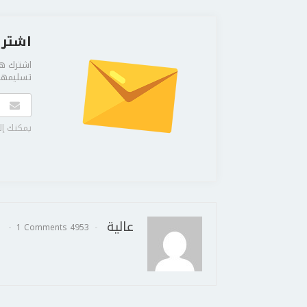
اشترك
اشترك هن
تسليمها 
يمكنك إل
عالية
1 Comments
4953 Posts