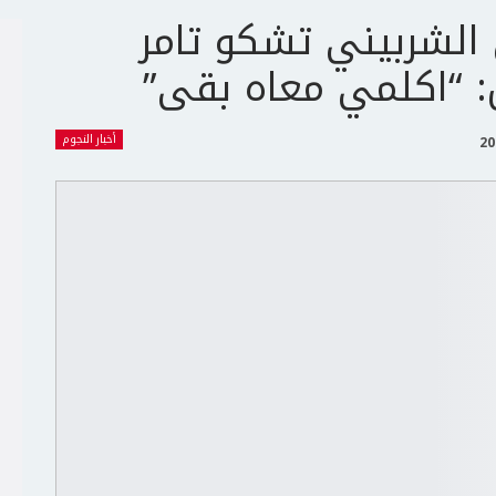
الشربيني تشكو تامر
 “اكلمي معاه بقى”
أخبار النجوم
ج
ت
ع