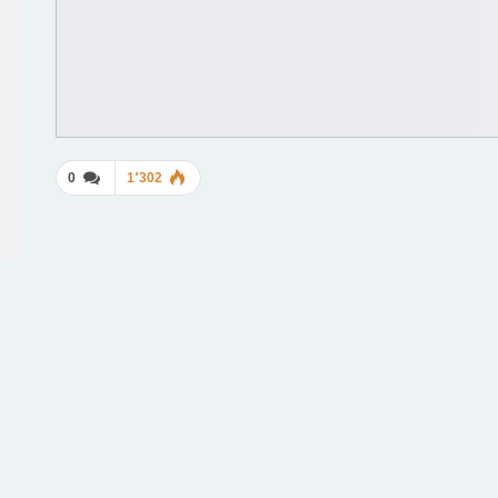
0
1٬302