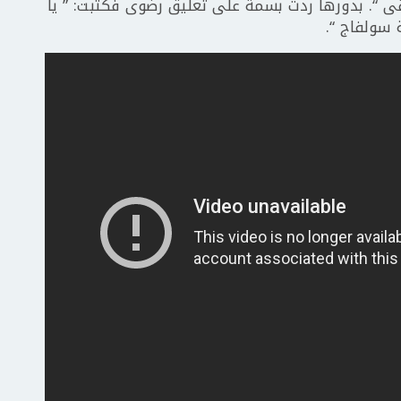
 بقى “. بدورها ردت بسمة على تعليق رضوى فكتبت: ” يا
 سولفاج “.