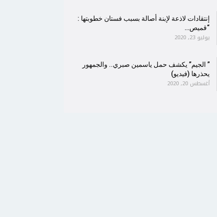
إنتقادات لاذعة لإبنة أصالة بسبب فستان خطوبتها :
“قميص…
يوليو 23, 2020
” الجيم” يكشف حمل ياسمين صبري.. والجمهور
يحذرها (فيديو)
أغسطس 20, 2020