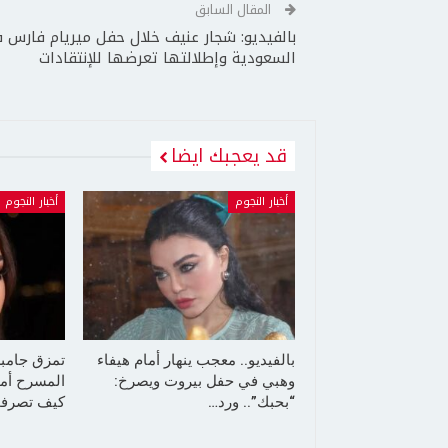
المقال السابق
بالفيديو: شجار عنيف خلال حفل ميريام فارس 
السعودية وإطلالتها تعرضها للإنتقادات
قد يعجبك ايضا
أخبار النجوم
أخبار النجوم
بالفيديو.. معجب ينهار أمام هيفاء
تمزق جامب
وهبي في حفل بيروت ويصرخ:
المسرح أما
“بحبك”.. ورد…
كيف تصرفت