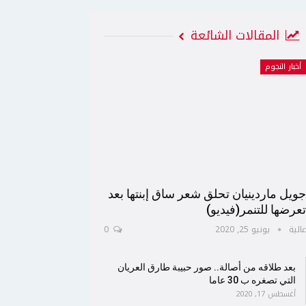
المقالات الشائعة
أخبار النجوم
ويل ماردينيان تحلق شعر ساق إبنتها بعد
عرضها للتنمر(فيديو)
الية
يونيو 25, 2020
0
بعد طلاقه من أصالة.. صور حبيبة طارق العريان
التي تصغره ب 30 عاما
أغسطس 17, 2020