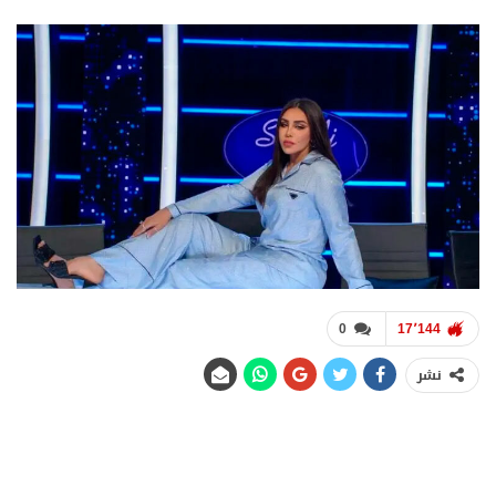
0
17٬144
نشر