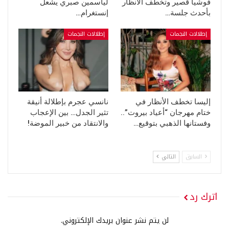
فوشيا قصير وتخطف الأنظار
لياسمين صبري يشعل
بأحدث جلسة…
إنستغرام…
إطلالات النجمات
إطلالات النجمات
إليسا تخطف الأنظار في
نانسي عجرم بإطلالة أنيقة
ختام مهرجان “أعياد بيروت”..
تثير الجدل… بين الإعجاب
وفستانها الذهبي بتوقيع…
والانتقاد من خبير الموضة!
السابق
التالي
اترك رد
لن يتم نشر عنوان بريدك الإلكتروني.