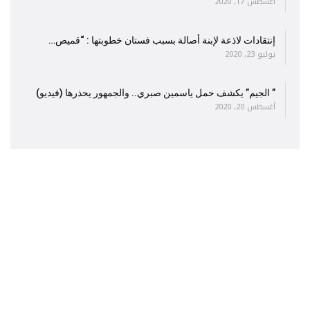
أغسطس 17, 2020
إنتقادات لاذعة لإبنة أصالة بسبب فستان خطوبتها : “قميص…
يوليو 23, 2020
” الجيم” يكشف حمل ياسمين صبري.. والجمهور يحذرها (فيديو)
أغسطس 20, 2020