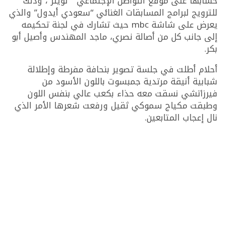
حسابها على موقع التواصل الإجتماعي ” تويتر”، وذلك
للترويج لبرامج المسابقات الغنائي “سعودي أيدول” والذي
يعرض على شاشة mbc حيث تشارك في لجنة تحكيمه
إلى جانب كل من أصالة نصري، ماجد المهندس وأصيل أبو
بكر.
أحلام أطلت في جلسة تصوير بنحافة مفرطة وإطلالة
شبابية أنيقة مرتدية جمبسوت باللون الأسود من
فيرزاتشي نسقت معه حذاء بكعب عالي بنفس اللون
وطبقت مكياج سموكي ثقيل ورفعت شعرها الأمر الذي
نال إعجاب المتابعين.