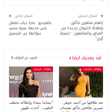
المقال السابق
المقال التالي
إلهام شاهين تتألق
بالفيديو : مايا دياب تنفعل
بإطلالة كاجوال جديدة من
على مذيعة عربية بسبب
العراق والمتابعون : “جميلة
سؤالها عن التجميل
أوي”
قد يعجبك ايضا
المزيد عن المؤلف
إطلالات النجمات
إطلالات النجمات
بعد طلاقها من أحمد جوهر..
“بيجاما بيضاء وإطلالة تخطف
نسرين طافش تتألق بفستان
القلوب.. أحدث ظهور