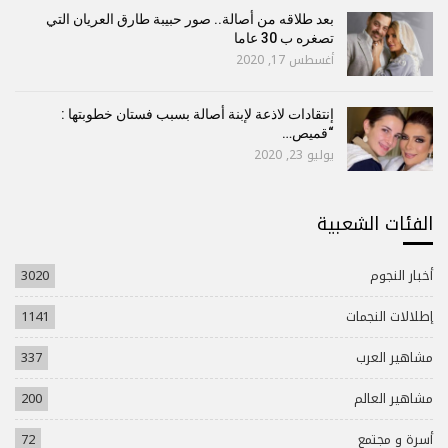
بعد طلاقه من أصالة.. صور حبيبة طارق العريان التي
تصغره ب 30 عاما
أغسطس 17, 2020
إنتقادات لاذعة لإبنة أصالة بسبب فستان خطوبتها :
“قميص…
يوليو 23, 2020
الفئات الشعبية
أخبار النجوم
3020
إطلالات النجمات
1141
مشاهير العرب
337
مشاهير العالم
200
أسرة و مجتمع
72