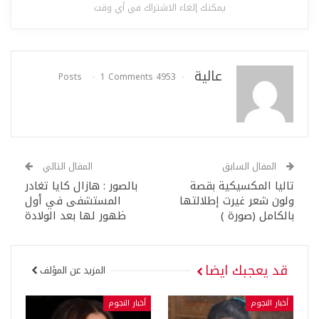
يمكنك إلغاء الاشتراك في أي وقت
عالية
1 Comments
4953 Posts
المقال السابق
المقال التالي
تاليا المكسيكية بقصة
بالصور : هازال كايا تغادر
ولون شعر غيرت إطلالتها
المستشفى في أول
بالكامل (صورة )
ظهور لها بعد الولادة
قد يعجبك ايضا
المزيد عن المؤلف
أخبار النجوم
أخبار النجوم