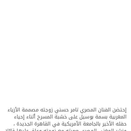
إحتضن الفنان المصري تامر حسني زوجته مصممة الأزياء
المغربية بسمة بوسيل على خشبة المسرح أثناء إحياء
حفله الأخير بالجامعة الأمريكية في القاهرة الجديدة ،
ونشر المغني المصري صورته مع زوجته وعلق عليها قائلا