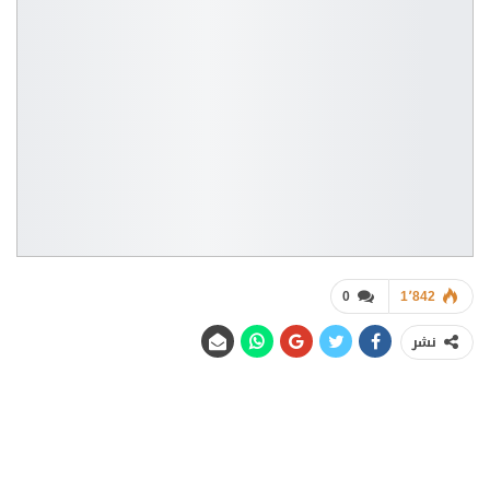
0
1٬842
نشر