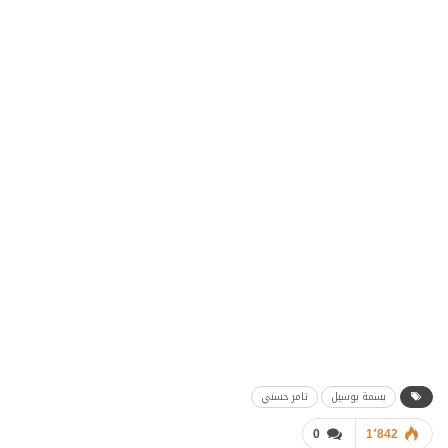
بسمة بوسيل
تامر حسني
0
1٬842