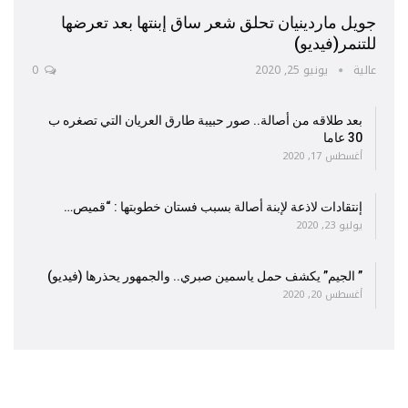
جويل ماردينيان تحلق شعر ساق إبنتها بعد تعرضها
للتنمر(فيديو)
عالية
يونيو 25, 2020
0
بعد طلاقه من أصالة.. صور حبيبة طارق العريان التي تصغره ب
30 عاما
أغسطس 17, 2020
إنتقادات لاذعة لإبنة أصالة بسبب فستان خطوبتها : “قميص…
يوليو 23, 2020
” الجيم” يكشف حمل ياسمين صبري.. والجمهور يحذرها (فيديو)
أغسطس 20, 2020