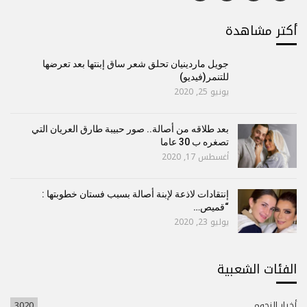
أكتر مشاهدة
جويل ماردينيان تحلق شعر ساق إبنتها بعد تعرضها
للتنمر(فيديو)
يونيو 25, 2020
بعد طلاقه من أصالة.. صور حبيبة طارق العريان التي
تصغره ب 30 عاما
أغسطس 17, 2020
إنتقادات لاذعة لإبنة أصالة بسبب فستان خطوبتها :
“قميص…
يوليو 23, 2020
الفئات الشعبية
أخبار النجوم
3020