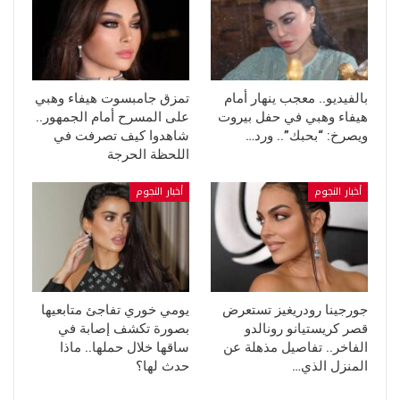
بالفيديو.. معجب ينهار أمام
تمزق جامبسوت هيفاء وهبي
هيفاء وهبي في حفل بيروت
على المسرح أمام الجمهور..
ويصرخ: “بحبك”.. ورد…
شاهدوا كيف تصرفت في
اللحظة الحرجة
أخبار النجوم
أخبار النجوم
جورجينا رودريغيز تستعرض
يومي خوري تفاجئ متابعيها
قصر كريستيانو رونالدو
بصورة تكشف إصابة في
الفاخر.. تفاصيل مذهلة عن
ساقها خلال حملها.. ماذا
المنزل الذي…
حدث لها؟