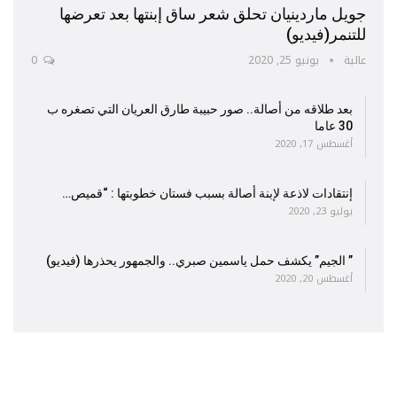
جويل ماردينيان تحلق شعر ساق إبنتها بعد تعرضها
للتنمر(فيديو)
عالية
يونيو 25, 2020
0
بعد طلاقه من أصالة.. صور حبيبة طارق العريان التي تصغره ب
30 عاما
أغسطس 17, 2020
إنتقادات لاذعة لإبنة أصالة بسبب فستان خطوبتها : “قميص…
يوليو 23, 2020
” الجيم” يكشف حمل ياسمين صبري.. والجمهور يحذرها (فيديو)
أغسطس 20, 2020