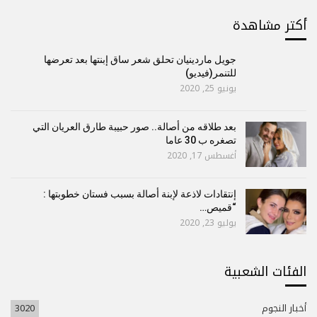
أكتر مشاهدة
جويل ماردينيان تحلق شعر ساق إبنتها بعد تعرضها
للتنمر(فيديو)
يونيو 25, 2020
بعد طلاقه من أصالة.. صور حبيبة طارق العريان التي
تصغره ب 30 عاما
أغسطس 17, 2020
إنتقادات لاذعة لإبنة أصالة بسبب فستان خطوبتها :
“قميص…
يوليو 23, 2020
الفئات الشعبية
أخبار النجوم
3020