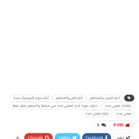
أخبار النجوم والمشاهير
أخبار،الفن،والمشاهير
أخبار،نجوم،السوشيال،ميديا
إطلالات فيفي عبده
تداول صورة نادرة لفيفي عبده في شبابها والجمهور يتغزل فيها
فيفي عبده
مكياج فيفي عبده
0
8٬295
Google+
Twitter
Facebook
نشر