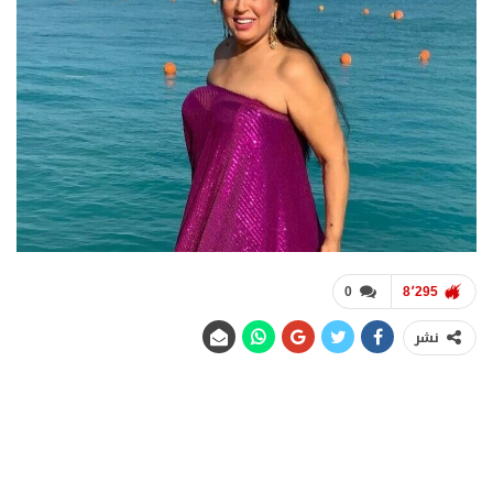
0
8٬295
نشر