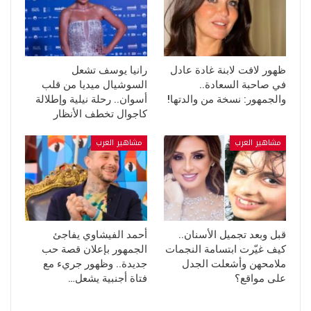
ظهور لافت لابنة غادة عادل
رانيا يوسف تشعل
في صاحبة السعادة..
السوشيال ميديا من قلب
والجمهور: نسخة من والدتها!
أسوان.. رحلة نيلية وإطلالة
كاجوال تخطف الأنظار
مشاهير العرب
مشاهير العرب
قبل وبعد تجميل الأسنان..
أحمد الفيشاوي يفاجئ
كيف غيّرت ابتسامة النجمات
الجمهور بإعلان قصة حب
ملامحهن وأشعلت الجدل
جديدة.. وظهور جريء مع
على مواقع؟
فتاة أجنبية يشعل…