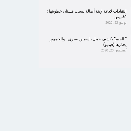
إنتقادات لاذعة لإبنة أصالة بسبب فستان خطوبتها :
“قميص…
يوليو 23, 2020
” الجيم” يكشف حمل ياسمين صبري.. والجمهور
يحذرها (فيديو)
أغسطس 20, 2020