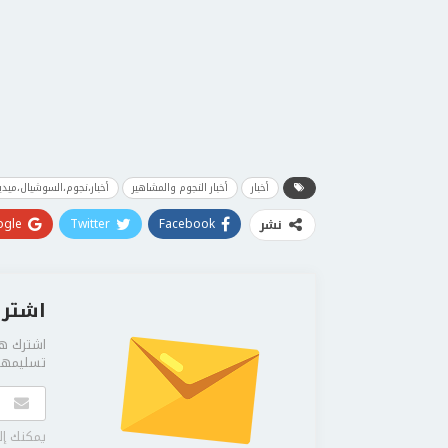
أخبار
أخبار النجوم والمشاهير
أخبار،نجوم،السوشيال،ميدي
gle+
Twitter
Facebook
نشر
اشترك
اشترك هن
تسليمها 
يمكنك إل