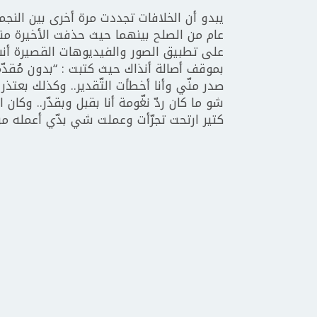
يبدو أن الخلافات تجددت مرة أخرى بين النجم
عام من الصلح بينهما حيث حذفت الأخيرة منش
على تطبيق الصور والفيديوهات القصيرة أن
بموقف أصالة أنذاك حيث كتبت : “بدون مُقدّمات
صدر منّي وأنا أخطأت التّقدير.. وكذلك بعتذر 
شو ما كان ردّ نغّومة أنا بقبل وبقدّر.. وك
كتير ارتحت تجرّأت وعملت شي بدّي أعمله منّ 