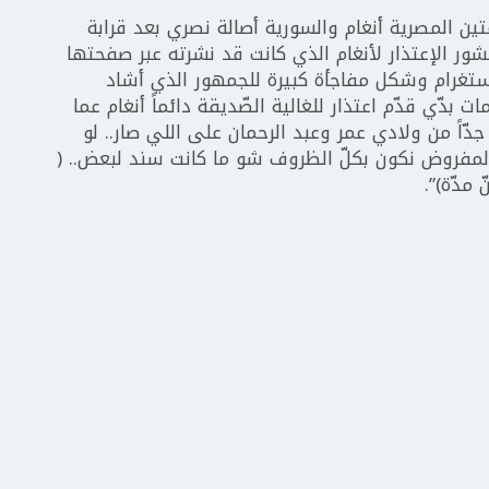
تين المصرية أنغام والسورية أصالة نصري بعد قرابة
ور الإعتذار لأنغام الذي كانت قد نشرته عبر صفحتها
ستغرام وشكل مفاجأة كبيرة للجمهور الذي أشاد
 بدّي قدّم اعتذار للغالية الصّديقة دائماً أنغام عما
جدّاً من ولادي عمر وعبد الرحمان على اللي صار.. لو
ان المفروض نكون بكلّ الظروف شو ما كانت سند لبعض.. (
مدّة)”.