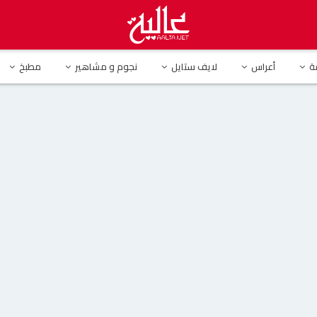
ذار.. تجدد الخلافات بين أصالة وأنغام
ة
أعراس
لايف ستايل
نجوم و مشاهير
مطبخ