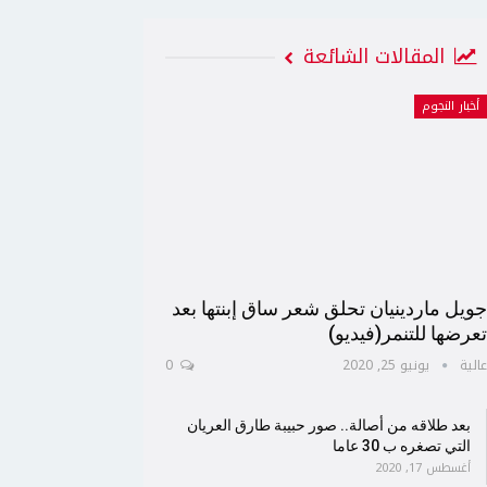
المقالات الشائعة
أخبار النجوم
ويل ماردينيان تحلق شعر ساق إبنتها بعد
عرضها للتنمر(فيديو)
الية
يونيو 25, 2020
0
بعد طلاقه من أصالة.. صور حبيبة طارق العريان
التي تصغره ب 30 عاما
أغسطس 17, 2020