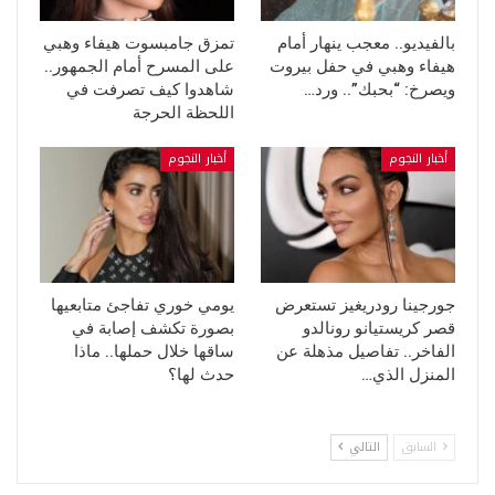
بالفيديو.. معجب ينهار أمام
تمزق جامبسوت هيفاء وهبي
هيفاء وهبي في حفل بيروت
على المسرح أمام الجمهور..
ويصرخ: “بحبك”.. ورد…
شاهدوا كيف تصرفت في
اللحظة الحرجة
أخبار النجوم
أخبار النجوم
جورجينا رودريغيز تستعرض
يومي خوري تفاجئ متابعيها
قصر كريستيانو رونالدو
بصورة تكشف إصابة في
الفاخر.. تفاصيل مذهلة عن
ساقها خلال حملها.. ماذا
المنزل الذي…
حدث لها؟
السابق
التالي