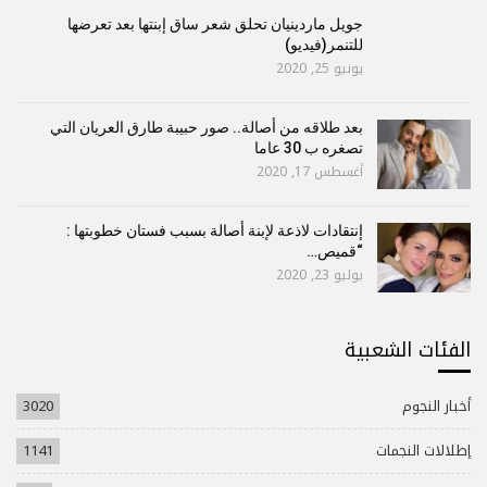
جويل ماردينيان تحلق شعر ساق إبنتها بعد تعرضها
للتنمر(فيديو)
يونيو 25, 2020
بعد طلاقه من أصالة.. صور حبيبة طارق العريان التي
تصغره ب 30 عاما
أغسطس 17, 2020
إنتقادات لاذعة لإبنة أصالة بسبب فستان خطوبتها :
“قميص…
يوليو 23, 2020
الفئات الشعبية
أخبار النجوم
3020
إطلالات النجمات
1141