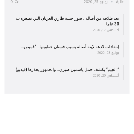
عالية
يونيو 25, 2020
0
بعد طلاقه من أصالة.. صور حبيبة طارق العريان التي تصغره ب
30 عاما
أغسطس 17, 2020
إنتقادات لاذعة لإبنة أصالة بسبب فستان خطوبتها : “قميص…
يوليو 23, 2020
” الجيم” يكشف حمل ياسمين صبري.. والجمهور يحذرها (فيديو)
أغسطس 20, 2020