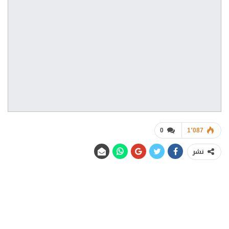
0
1٬087
نشر