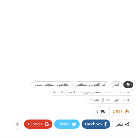
أخبار
أخبار النجوم والمشاهير
أخبار،نجوم،السوشيال،ميديا
تسريب صورة جديدة لياسمين صبري برفقة أحمد أبو هشيمة
ياسمين صبري،أحمد أبو هشيمة
0
1٬087
Google+
Twitter
Facebook
نشر