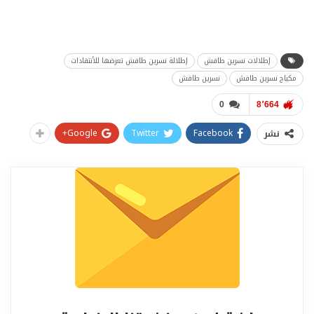
إطلالات نسرين طافش
إطلالة نسرين طافش تعرضها للأنتقادات
مكياج نسرين طافش
نسرين طافش
0
8٬664
Google+
Twitter
Facebook
نشر