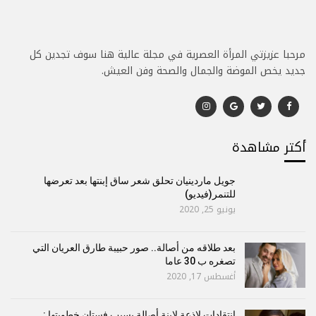
مرحبا عزيزتي المرأة العصرية في مجلة عالية هنا سوف تجدين كل
جديد يخص الموضة والجمال والصحة وفن العيش.
أكتر مشاهدة
جويل ماردينيان تحلق شعر ساق إبنتها بعد تعرضها
للتنمر(فيديو)
يونيو 25, 2020
بعد طلاقه من أصالة.. صور حبيبة طارق العريان التي
تصغره ب 30 عاما
أغسطس 17, 2020
إنتقادات لاذعة لإبنة أصالة بسبب فستان خطوبتها :