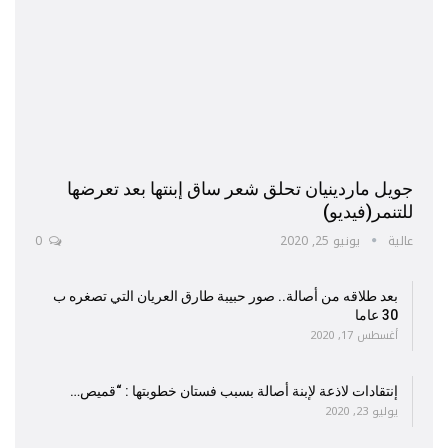
جويل ماردينيان تحلق شعر ساق إبنتها بعد تعرضها
للتنمر(فيديو)
عالية
يونيو 25, 2020
0
بعد طلاقه من أصالة.. صور حبيبة طارق العريان التي تصغره ب
30 عاما
أغسطس 17, 2020
إنتقادات لاذعة لإبنة أصالة بسبب فستان خطوبتها : “قميص…
يوليو 23, 2020