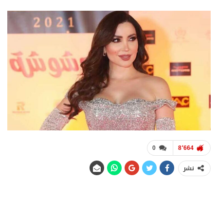
0
8٬664
نشر