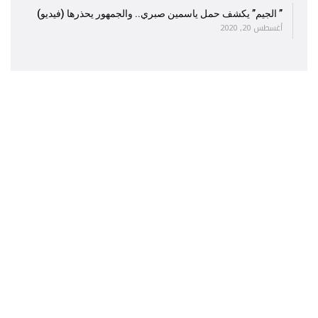
” الجيم” يكشف حمل ياسمين صبري.. والجمهور يحذرها (فيديو)
أغسطس 20, 2020