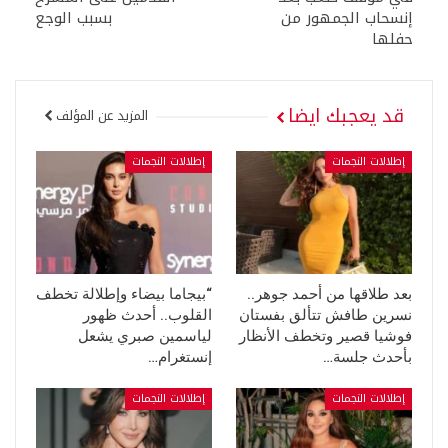
إنسحاب الجمهور من
بسبب الوجع
حفلها
قد يعجبك ايضا
المزيد عن المؤلف
إطلالات النجمات
إطلالات النجمات
بعد طلاقها من أحمد جوهر..
“بيجاما بيضاء وإطلالة تخطف
نسرين طافش تتألق بفستان
القلوب.. أحدث ظهور
فوشيا قصير وتخطف الأنظار
لياسمين صبري يشعل
بأحدث جلسة…
إنستغرام…
إطلالات النجمات
إطلالات النجمات