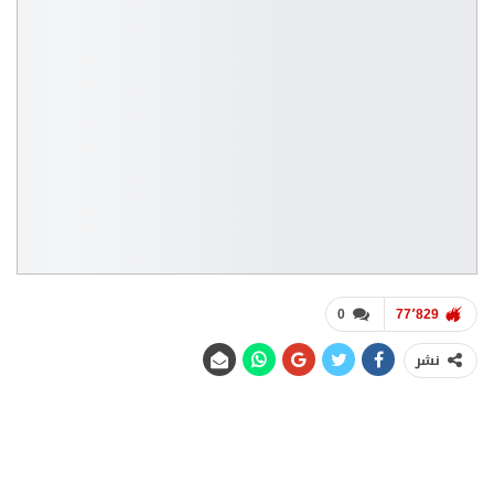
0
77٬829
نشر