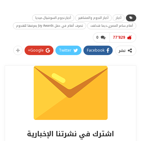
أخبار
أخبار النجوم والمشاهير
أخبار،نجوم،السوشيال،ميديا
أنغام،سامر المصري،ديما قندلفت
تصرف أنغام في حفل Joy Awards يعرضها للهجوم
0
77٬829
Google+
Twitter
Facebook
نشر
اشترك في نشرتنا الإخبارية