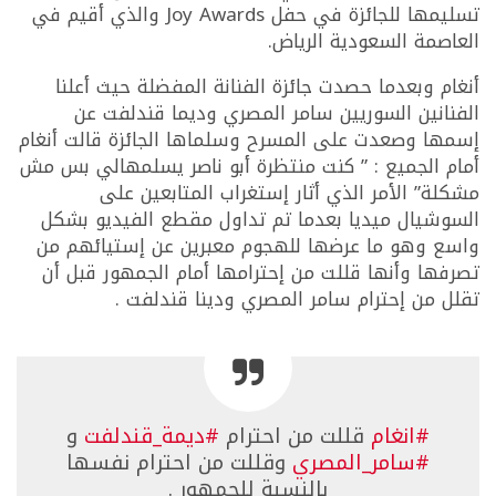
تسليمها للجائزة في حفل Joy Awards والذي أقيم في
العاصمة السعودية الرياض.
أنغام وبعدما حصدت جائزة الفنانة المفضلة حيث أعلنا
الفنانين السوريين سامر المصري وديما قندلفت عن
إسمها وصعدت على المسرح وسلماها الجائزة قالت أنغام
أمام الجميع : ” كنت منتظرة أبو ناصر يسلمهالي بس مش
مشكلة” الأمر الذي أثار إستغراب المتابعين على
السوشيال ميديا بعدما تم تداول مقطع الفيديو بشكل
واسع وهو ما عرضها للهجوم معبرين عن إستيائهم من
تصرفها وأنها قللت من إحترامها أمام الجمهور قبل أن
تقلل من إحترام سامر المصري ودينا قندلفت .
#انغام
قللت من احترام
#ديمة_قندلفت
و
#سامر_المصري
وقللت من احترام نفسها
بالنسبة للجمهور .