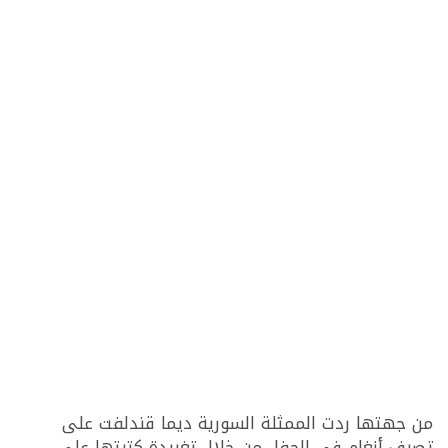
من جهتها ردت الممثلة السورية ديما قندلفت على
تصرف أنغام في الحفل من خلال تغريدة كتبتها على