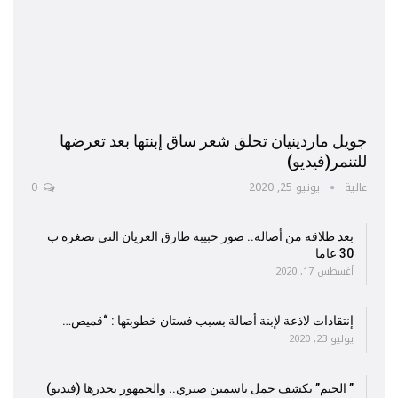
جويل ماردينيان تحلق شعر ساق إبنتها بعد تعرضها
للتنمر(فيديو)
عالية
يونيو 25, 2020
0
بعد طلاقه من أصالة.. صور حبيبة طارق العريان التي تصغره ب
30 عاما
أغسطس 17, 2020
إنتقادات لاذعة لإبنة أصالة بسبب فستان خطوبتها : “قميص…
يوليو 23, 2020
” الجيم” يكشف حمل ياسمين صبري.. والجمهور يحذرها (فيديو)