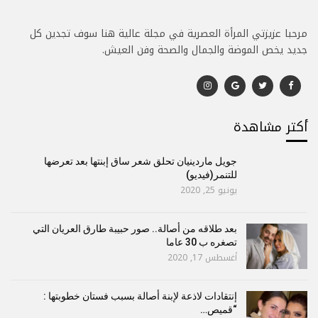
مرحبا عزيزتي المرأة العصرية في مجلة عالية هنا سوف تجدين كل
جديد يخص الموضة والجمال والصحة وفن العيش.
أكتر مشاهدة
جويل ماردينيان تحلق شعر ساق إبنتها بعد تعرضها
للتنمر(فيديو)
يونيو 25, 2020
بعد طلاقه من أصالة.. صور حبيبة طارق العريان التي
تصغره ب 30 عاما
أغسطس 17, 2020
إنتقادات لاذعة لإبنة أصالة بسبب فستان خطوبتها :
“قميص…