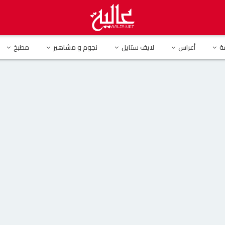
عل السوشيال ميديا بدون مكياج وترفض عمليات التجميل (صورة )
ة
أعراس
لايف ستايل
نجوم و مشاهير
مطبخ