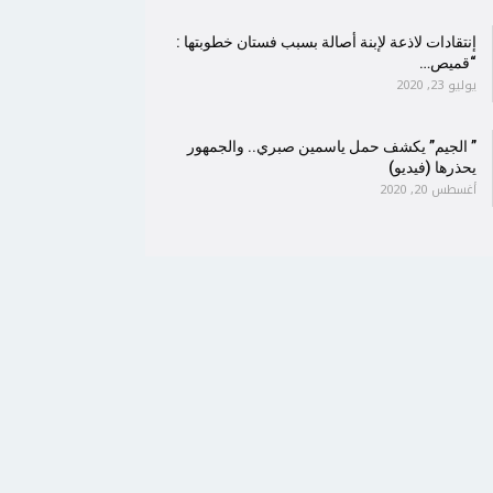
إنتقادات لاذعة لإبنة أصالة بسبب فستان خطوبتها :
“قميص…
يوليو 23, 2020
” الجيم” يكشف حمل ياسمين صبري.. والجمهور
يحذرها (فيديو)
أغسطس 20, 2020