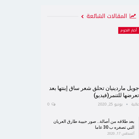
المقالات الشائعة
أخبار النجوم
ويل ماردينيان تحلق شعر ساق إبنتها بعد
عرضها للتنمر(فيديو)
الية
يونيو 25, 2020
0
بعد طلاقه من أصالة.. صور حبيبة طارق العريان
التي تصغره ب 30 عاما
أغسطس 17, 2020