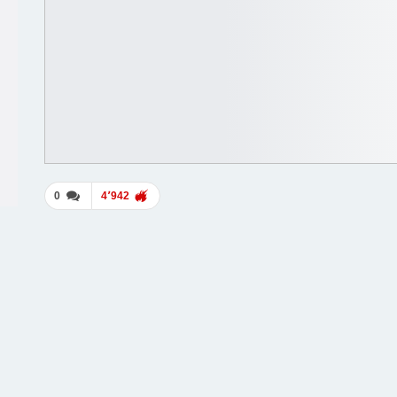
0
4٬942