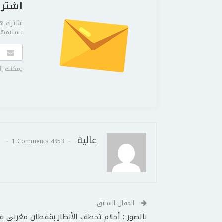
اشترك
اشترك هن
تسليمها 
يمكنك إل
عالية
1 Comments
4953 Posts
المقال السابق
بالصور : أحلام تخطف الأنظار بقفطان مغربي ف