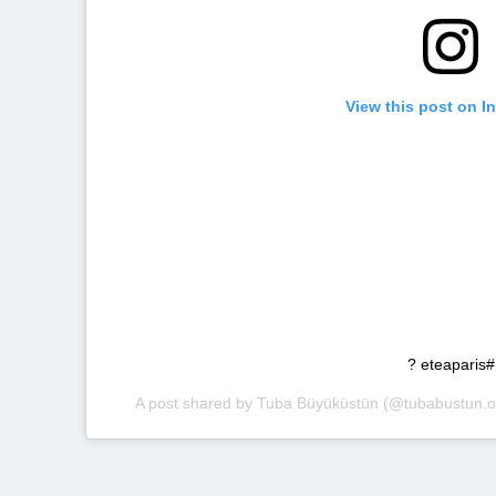
View this post on I
#eteaparis ?
A post shared by
Tuba Büyüküstün
(@tubabustun.of