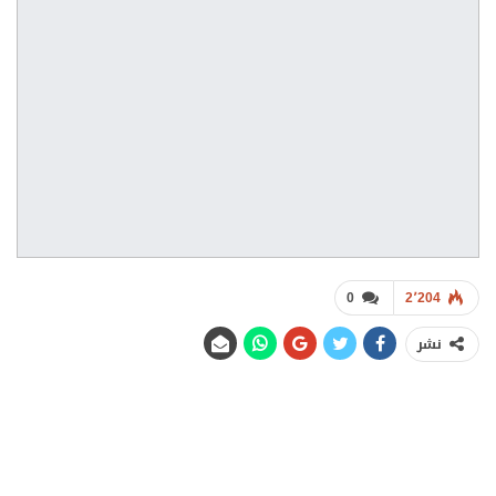
0
2٬204
نشر