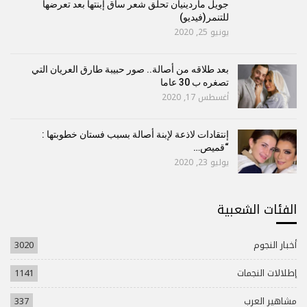
جويل ماردينيان تحلق شعر ساق إبنتها بعد تعرضها
للتنمر(فيديو)
يونيو 25, 2020
بعد طلاقه من أصالة.. صور حبيبة طارق العريان التي
تصغره ب 30 عاما
أغسطس 17, 2020
إنتقادات لاذعة لإبنة أصالة بسبب فستان خطوبتها :
“قميص…
يوليو 23, 2020
الفئات الشعبية
أخبار النجوم
3020
إطلالات النجمات
1141
مشاهير العرب
337