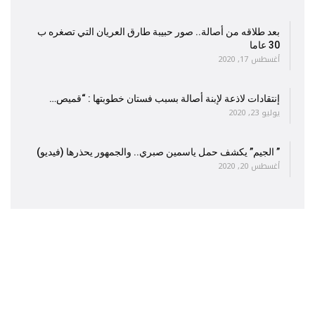
بعد طلاقه من أصالة.. صور حبيبة طارق العريان التي تصغره ب
30 عاما
أغسطس 17, 2020
إنتقادات لاذعة لإبنة أصالة بسبب فستان خطوبتها : “قميص…
يوليو 23, 2020
” الجيم” يكشف حمل ياسمين صبري.. والجمهور يحذرها (فيديو)
أغسطس 20, 2020