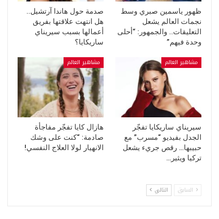
ظهور ياسمين صبري وسط
صدمة حول هاندا آرتشيل..
نجمات العالم يشعل
هل انتهت علاقتها بفريق
التعليقات.. والجمهور: “أحلى
أعمالها بسبب سيريناي
وحدة فيهم”
ساريكايا؟
مشاهير العالم
مشاهير العالم
سيريناي ساريكايا تفجّر
هازال كايا تفجّر مفاجأة
الجدل بفيديو “مسرب” مع
صادمة: “كنت على وشك
حبيبها… رقص جريء يشعل
الانهيار لولا العلاج النفسي!
تركيا ويثير…
السابق
التالي